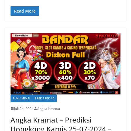
Read More
BUKU MIMPI
EREK EREK 4D
Juli 24, 2024
Angka Kramat
Angka Kramat – Prediksi
Hongkong Kamis 25-07-2024 –