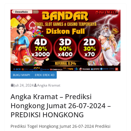
BUKU MIMPI
EREK EREK 4D
Juli 24, 2024
Angka Kramat
Angka Kramat – Prediksi
Hongkong Jumat 26-07-2024 –
PREDIKSI HONGKONG
Prediksi Togel Hongkong Jumat 26-07-2024 Prediksi