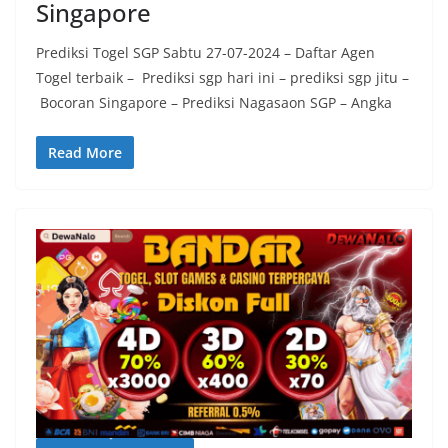
Singapore
Prediksi Togel SGP Sabtu 27-07-2024 – Daftar Agen
Togel terbaik – Prediksi sgp hari ini – prediksi sgp jitu –
Bocoran Singapore – Prediksi Nagasaon SGP – Angka
Read More