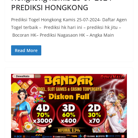
PREDIKSI HONGKONG
Prediksi Togel Hongkong Kamis 25-07-2024- Daftar Agen
Togel terbaik – Prediksi hk hari ini – prediksi hk jitu –
Bocoran HK– Prediksi Nagasaon HK – Angka Main
Read More