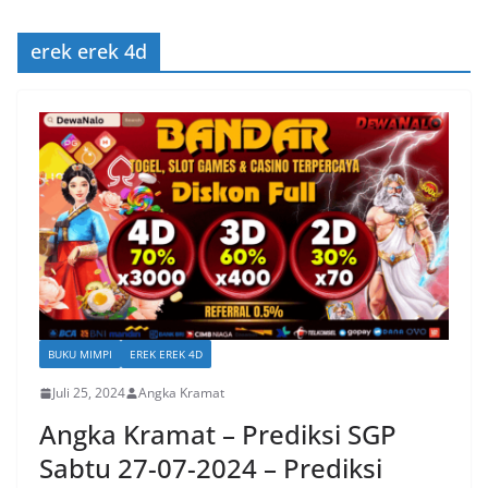
erek erek 4d
BUKU MIMPI
EREK EREK 4D
Juli 25, 2024
Angka Kramat
Angka Kramat – Prediksi SGP
Sabtu 27-07-2024 – Prediksi