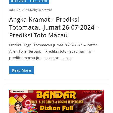
BUKU MIMPI
EREK EREK 4D
Juli 25, 2024
Angka Kramat
Angka Kramat – Prediksi
Totomacau Jumat 26-07-2024 –
Prediksi Toto Macau
Prediksi Togel Totomacau Jumat 26-07-2024 – Daftar
Agen Togel terbaik – Prediksi totomacau hari ini –
prediksi macau jitu – Bocoran macau –
Read More