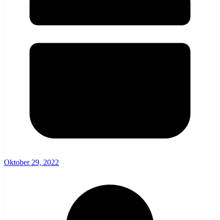
Oktober 29, 2022