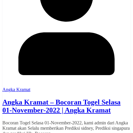
Angka Kramat
Angka Kramat – Bocoran Togel Selasa
01-November-2022 | Angka Kramat
Bocoran Togel Selasa 01-November-2022, kami admin dari Angka
Kramat akan Selalu memberikan Prediksi sidney, Prediksi singapura