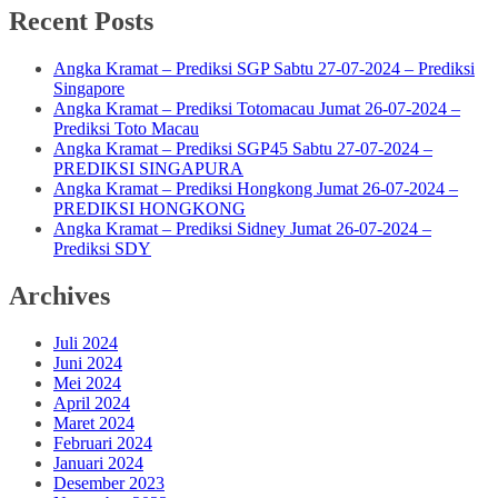
Recent Posts
Angka Kramat – Prediksi SGP Sabtu 27-07-2024 – Prediksi
Singapore
Angka Kramat – Prediksi Totomacau Jumat 26-07-2024 –
Prediksi Toto Macau
Angka Kramat – Prediksi SGP45 Sabtu 27-07-2024 –
PREDIKSI SINGAPURA
Angka Kramat – Prediksi Hongkong Jumat 26-07-2024 –
PREDIKSI HONGKONG
Angka Kramat – Prediksi Sidney Jumat 26-07-2024 –
Prediksi SDY
Archives
Juli 2024
Juni 2024
Mei 2024
April 2024
Maret 2024
Februari 2024
Januari 2024
Desember 2023