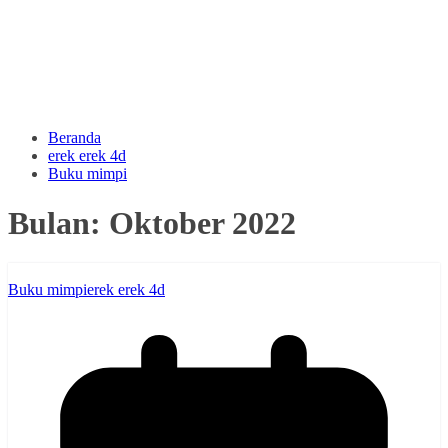
Beranda
erek erek 4d
Buku mimpi
Bulan:
Oktober 2022
Buku mimpi
erek erek 4d