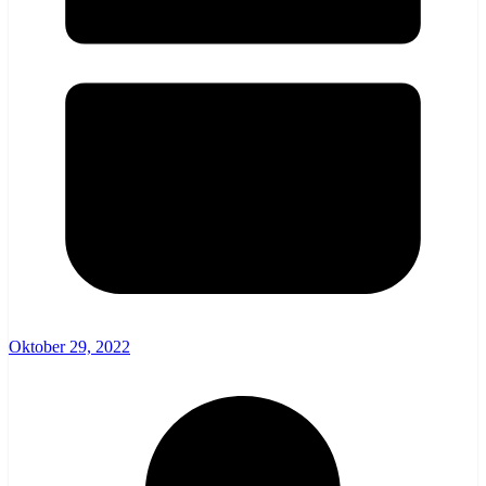
Oktober 29, 2022