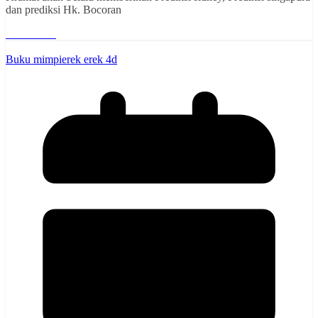
dan prediksi Hk. Bocoran
Read More
Buku mimpi
erek erek 4d