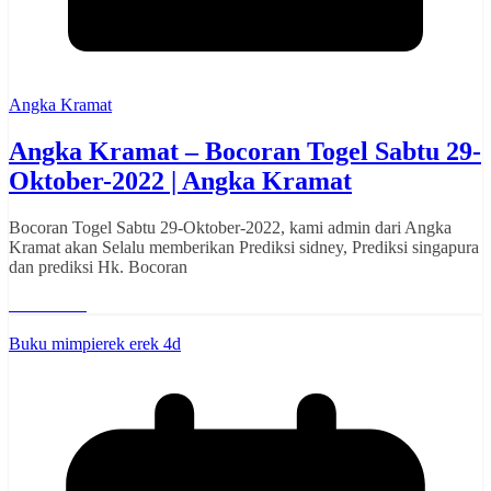
Angka Kramat
Angka Kramat – Bocoran Togel Sabtu 29-
Oktober-2022 | Angka Kramat
Bocoran Togel Sabtu 29-Oktober-2022, kami admin dari Angka
Kramat akan Selalu memberikan Prediksi sidney, Prediksi singapura
dan prediksi Hk. Bocoran
Read More
Buku mimpi
erek erek 4d