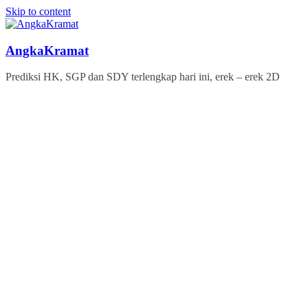
Skip to content
AngkaKramat
Prediksi HK, SGP dan SDY terlengkap hari ini, erek – erek 2D