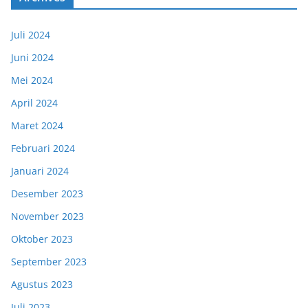
Juli 2024
Juni 2024
Mei 2024
April 2024
Maret 2024
Februari 2024
Januari 2024
Desember 2023
November 2023
Oktober 2023
September 2023
Agustus 2023
Juli 2023