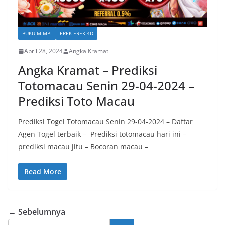
BUKU MIMPI
EREK EREK 4D
April 28, 2024
Angka Kramat
Angka Kramat – Prediksi
Totomacau Senin 29-04-2024 –
Prediksi Toto Macau
Prediksi Togel Totomacau Senin 29-04-2024 – Daftar
Agen Togel terbaik – Prediksi totomacau hari ini –
prediksi macau jitu – Bocoran macau –
Read More
← Sebelumnya