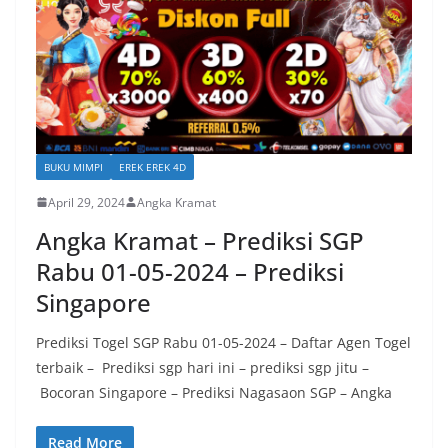
BUKU MIMPI
EREK EREK 4D
April 29, 2024
Angka Kramat
Angka Kramat – Prediksi SGP
Rabu 01-05-2024 – Prediksi
Singapore
Prediksi Togel SGP Rabu 01-05-2024 – Daftar Agen Togel
terbaik – Prediksi sgp hari ini – prediksi sgp jitu –
Bocoran Singapore – Prediksi Nagasaon SGP – Angka
Read More