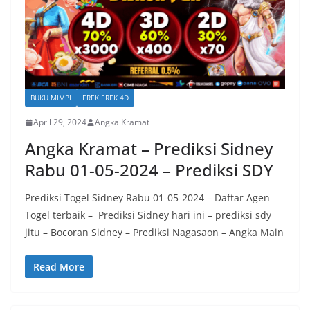
BUKU MIMPI
EREK EREK 4D
April 29, 2024
Angka Kramat
Angka Kramat – Prediksi Sidney
Rabu 01-05-2024 – Prediksi SDY
Prediksi Togel Sidney Rabu 01-05-2024 – Daftar Agen
Togel terbaik – Prediksi Sidney hari ini – prediksi sdy
jitu – Bocoran Sidney – Prediksi Nagasaon – Angka Main
Read More