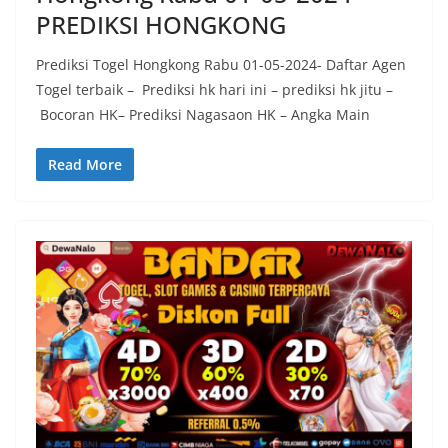
PREDIKSI HONGKONG
Prediksi Togel Hongkong Rabu 01-05-2024- Daftar Agen
Togel terbaik – Prediksi hk hari ini – prediksi hk jitu –
Bocoran HK– Prediksi Nagasaon HK – Angka Main
Read More