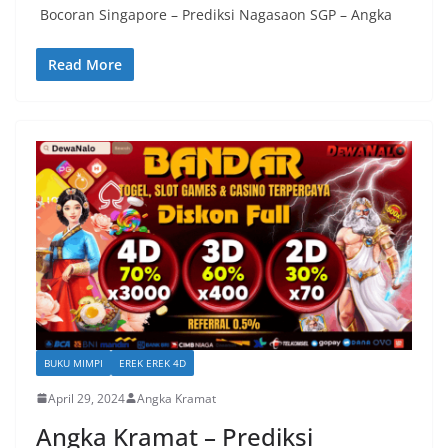
Bocoran Singapore – Prediksi Nagasaon SGP – Angka
Read More
BUKU MIMPI
EREK EREK 4D
April 29, 2024
Angka Kramat
Angka Kramat – Prediksi