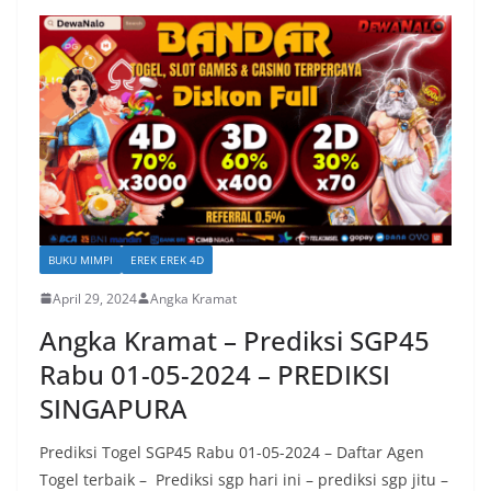
BUKU MIMPI
EREK EREK 4D
April 29, 2024
Angka Kramat
Angka Kramat – Prediksi SGP45
Rabu 01-05-2024 – PREDIKSI
SINGAPURA
Prediksi Togel SGP45 Rabu 01-05-2024 – Daftar Agen
Togel terbaik – Prediksi sgp hari ini – prediksi sgp jitu –