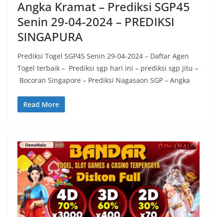
Angka Kramat – Prediksi SGP45
Senin 29-04-2024 – PREDIKSI
SINGAPURA
Prediksi Togel SGP45 Senin 29-04-2024 – Daftar Agen
Togel terbaik – Prediksi sgp hari ini – prediksi sgp jitu –
Bocoran Singapore – Prediksi Nagasaon SGP – Angka
Read More