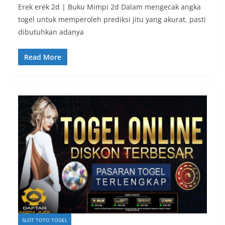
Erek erek 2d | Buku Mimpi 2d Dalam mengecak angka
togel untuk memperoleh prediksi jitu yang akurat, pasti
dibutuhkan adanya
Read More
SLOT TOTO TOGEL