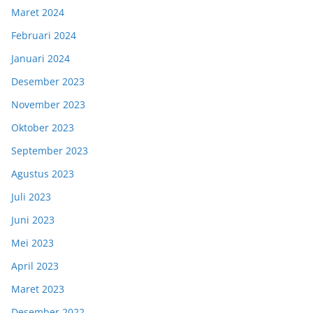
Maret 2024
Februari 2024
Januari 2024
Desember 2023
November 2023
Oktober 2023
September 2023
Agustus 2023
Juli 2023
Juni 2023
Mei 2023
April 2023
Maret 2023
Desember 2022