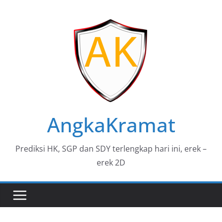
Skip
to
content
AngkaKramat
Prediksi HK, SGP dan SDY terlengkap hari ini, erek –
erek 2D