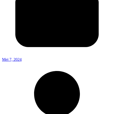
Mei 7, 2024