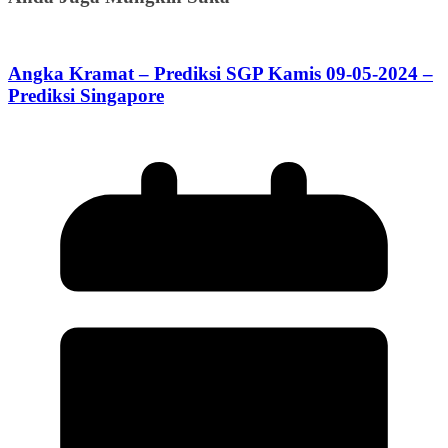
Angka Kramat – Prediksi SGP Kamis 09-05-2024 –
Prediksi Singapore