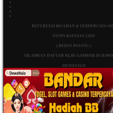
REFERENSI BO AMAN & TERPERCAYA 10
TANPA BATASAN LINE
( BEBAS PASANG )
SILAHKAN DAFTAR KLIK GAMBAR DI BAWA
DEWANALO