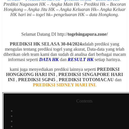
Prediksi Nagasaon HK – Angka Main Hk
–
Prediksi Hk
–
Bocoran
Hongkong
–
Angka Jitu HK
–
Angka Keluaran Hk
–
Angka Keluar
HK hari ini
–
togel hk
–
pengeluaran HK
–
data Hongkong.
Selamat Datang DI http://
togelsingapura.zone/
PREDIKSI HK SELASA 30-04/2024
adalah prediksi yang
mengulas tentang prediksi togel yang akurat, Data-data yang telah
diberikan oleh team kami dan sudah di analisa dari berbagai macam
informasi seperti
DATA HK
dan
RESULT HK
setiap harinya.
kami juga menyediakan prediksi lainnya seperti
PREDIKSI
HONGKONG HARI INI
,
PREDIKSI SINGAPORE HARI
INI
,
PREDIKSI SGP45
,
PREDIKSI TOTOMACAU
dan
PREDIKSI SIDNEY HARI INI
.
Contents