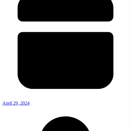
April 29, 2024