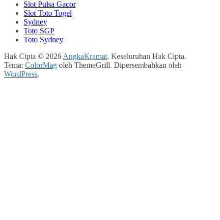
Slot Pulsa Gacor
Slot Toto Togel
Sydney
Toto SGP
Toto Sydney
Hak Cipta © 2026
AngkaKramat
. Keseluruhan Hak Cipta.
Tema:
ColorMag
oleh ThemeGrill. Dipersembahkan oleh
WordPress
.