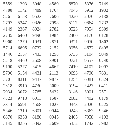
5559
1293
3948
4589
6870
5376
7149
4788
1172
4489
1764
7045
5912
1932
5261
6153
9523
7606
4220
2076
3138
2797
5247
0826
7998
5117
0664
7732
4149
2367
8024
2782
0523
7954
9309
2735
6460
9496
1984
2400
2170
6128
9960
1279
1631
2871
0351
9650
1862
5714
6895
0732
2152
8956
4672
8495
1446
2157
7433
1258
5735
3104
5049
5218
4469
2608
8901
9721
9557
9740
9190
5277
3415
4667
7419
4107
8097
5796
5154
4431
2113
9693
4790
7631
3701
8311
9437
9877
1254
6081
6324
5318
3915
4736
5609
5194
2427
6411
2934
3072
2765
5422
3146
3901
2571
4823
9718
6011
1587
2682
4402
8179
3814
6591
4568
1027
0343
2026
9225
5346
1310
6801
0944
9248
6363
9346
0870
6358
8180
0945
2465
7958
4193
3145
8255
5892
2609
5332
1742
3982