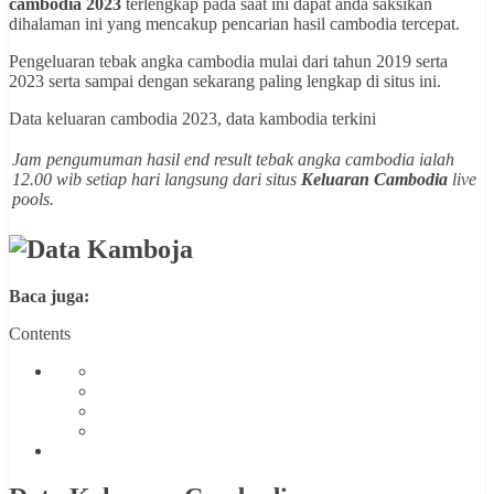
cambodia 2023
terlengkap pada saat ini dapat anda saksikan
dihalaman ini yang mencakup pencarian hasil cambodia tercepat.
Pengeluaran tebak angka cambodia mulai dari tahun 2019 serta
2023 serta sampai dengan sekarang paling lengkap di situs ini.
Data keluaran cambodia 2023, data kambodia terkini
Jam pengumuman hasil end result tebak angka cambodia ialah
12.00 wib setiap hari langsung dari situs
Keluaran Cambodia
live
pools.
Baca juga:
Contents