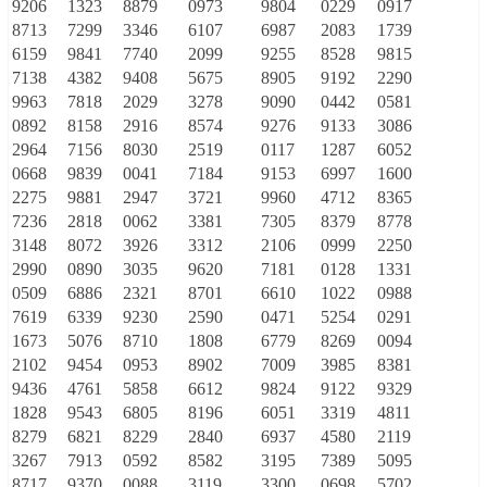
9206
1323
8879
0973
9804
0229
0917
8713
7299
3346
6107
6987
2083
1739
6159
9841
7740
2099
9255
8528
9815
7138
4382
9408
5675
8905
9192
2290
9963
7818
2029
3278
9090
0442
0581
0892
8158
2916
8574
9276
9133
3086
2964
7156
8030
2519
0117
1287
6052
0668
9839
0041
7184
9153
6997
1600
2275
9881
2947
3721
9960
4712
8365
7236
2818
0062
3381
7305
8379
8778
3148
8072
3926
3312
2106
0999
2250
2990
0890
3035
9620
7181
0128
1331
0509
6886
2321
8701
6610
1022
0988
7619
6339
9230
2590
0471
5254
0291
1673
5076
8710
1808
6779
8269
0094
2102
9454
0953
8902
7009
3985
8381
9436
4761
5858
6612
9824
9122
9329
1828
9543
6805
8196
6051
3319
4811
8279
6821
8229
2840
6937
4580
2119
3267
7913
0592
8582
3195
7389
5095
8717
9370
0088
3119
3300
0698
5702