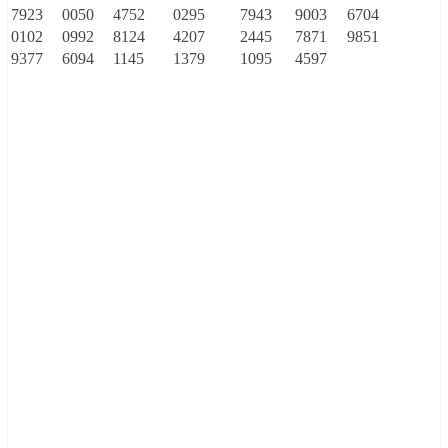
7923
0050
4752
0295
7943
9003
6704
0102
0992
8124
4207
2445
7871
9851
9377
6094
1145
1379
1095
4597