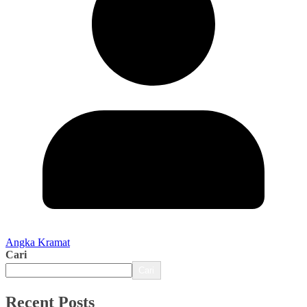
Angka Kramat
Cari
Cari
Recent Posts