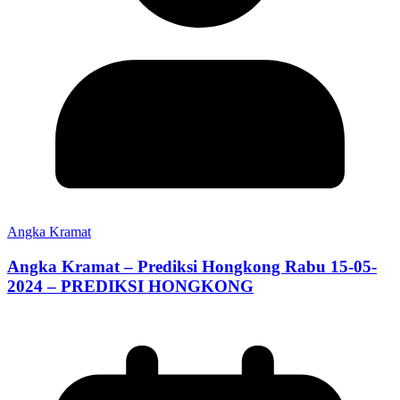
Angka Kramat
Angka Kramat – Prediksi Hongkong Rabu 15-05-
2024 – PREDIKSI HONGKONG