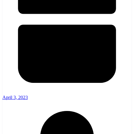
April 3, 2023