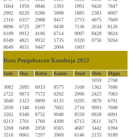
1664
1959
0846
1393
1991
9420
7847
2992
8220
0280
5008
1885
2383
6607
2316
6357
2988
9417
2753
4975
7669
8896
6725
2877
0438
7136
2634
8126
6109
0912
4196
6714
9007
8428
9824
8349
4821
9932
1735
0320
0756
9264
8649
4031
9447
2004
1603
Data Pengeluaran Kamboja 2022
Snin
Slsa
Rabu
Kamis
Jmat
Sbtu
Mggu
1059
2768
3082
2695
6933
8575
3100
1362
7696
2722
9873
7572
0292
2996
2425
7083
3040
2323
9899
0135
0295
3870
6791
2059
1348
6160
7602
2716
9993
7698
3202
9340
8752
9940
8550
0928
6091
0213
2701
1760
4309
6715
2611
3471
3268
0498
2058
6565
4687
3442
0394
3510
0061
7297
3969
6146
2155
9189