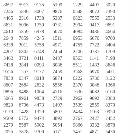
8697
5913
9135
5199
1229
4497
3020
7246
5836
8007
9876
0548
8672
7390
4465
2316
1738
5387
0823
7555
2533
8631
5096
1750
0731
2994
9417
9691
4610
5859
6978
5070
4084
0436
4664
2640
7859
4245
1511
0953
6676
9700
6338
3011
5758
4971
4755
7722
8404
4207
6802
6748
7454
2206
0787
1709
3462
3721
0411
2487
9563
1141
7198
7438
3841
0093
8086
5511
1483
8646
9556
1557
9177
7459
3568
6970
5471
7830
0347
8018
6874
6222
5736
8122
8607
2684
2632
5556
2370
3046
1366
9896
9488
1064
4516
1636
6082
6160
5065
8961
9838
2729
2962
9092
2380
9820
6796
4473
1497
3539
2559
8370
0179
1428
1359
5807
2434
1163
0950
9509
6772
9474
3892
2767
2427
2452
2279
5587
5902
5054
9866
3332
8878
2055
5878
9700
5171
5452
4871
5436