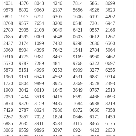
4031
4376
8043
4246
7814
5861
8699
9578
8892
9060
2187
5656
4926
3623
0821
1917
6751
6305
1606
6191
4202
8768
9557
7654
3200
0548
7301
6947
2789
2905
2108
0049
6421
0557
2166
7685
4595
0009
5648
0603
0612
1267
2437
2174
1099
7482
9298
2636
6560
3969
8904
4396
7642
1541
2784
5064
9316
4775
9381
8467
9169
6960
3462
5570
9787
7289
4841
9768
6322
0697
5873
5151
4996
0253
6909
3277
6255
1969
9151
6549
4562
4531
6881
9714
1720
0804
9899
3925
2369
3528
2393
1900
3042
0610
1645
3649
0767
2513
2059
1434
3518
9415
6582
4466
0693
5874
9376
3159
9485
1684
6988
8219
7429
2787
8024
7986
6872
0666
7358
7267
3857
7022
1824
0646
6171
1459
6885
2635
3911
8583
3115
8465
6175
3086
9559
9896
3397
6924
4423
2630