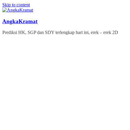
Skip to content
AngkaKramat
Prediksi HK, SGP dan SDY terlengkap hari ini, erek – erek 2D