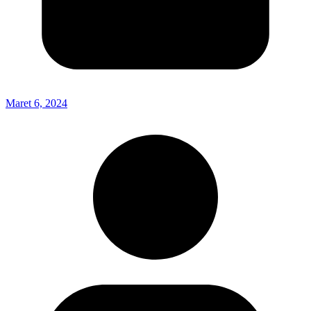
Maret 6, 2024