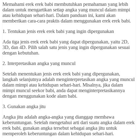
Memahami erek erek babi membutuhkan pemahaman yang lebih
dalam untuk mengartikan setiap angka yang muncul dalam mimpi
atau kehidupan sehari-hari. Dalam panduan ini, kami akan
memberikan cara-cara praktis dalam menggunakan erek erek babi.
1. Tentukan jenis erek erek babi yang ingin dipergunakan
Ada tiga jenis erek erek babi yang dapat dipergunakan, yaitu 2D,
3D, dan 4D. Pilih salah satu jenis yang ingin dipergunakan sesuai
dengan kebutuhan.
2. Interpretasikan angka yang muncul
Setelah menentukan jenis erek erek babi yang dipergunakan,
langkah selanjutnya adalah menginterpretasikan angka yang muncul
dalam mimpi atau kehidupan sehari-hari. Misalnya, jika dalam
mimpi muncul seekor babi, anda dapat menginterpretasikannya
dengan menggunakan kode alam babi.
3. Gunakan angka jitu
Angka jitu adalah angka-angka yang dianggap membawa
keberuntungan. Setelah mengetahui arti dari suatu angka dalam erek
erek babi, gunakan angka tersebut sebagai angka jitu untuk
memperoleh keberuntungan dalam kehidupan sehari-hari.