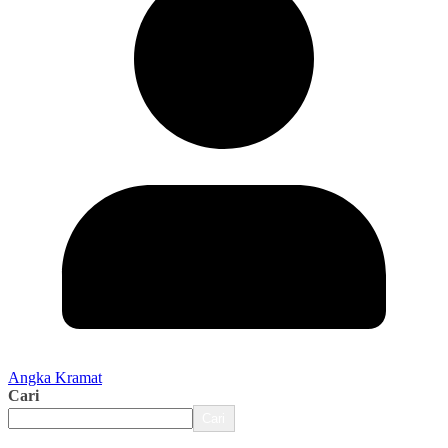
Angka Kramat
Cari
Cari