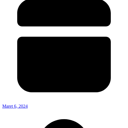
Maret 6, 2024