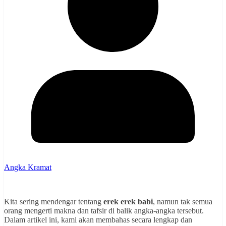
Angka Kramat
Kita sering mendengar tentang
erek erek babi
, namun tak semua
orang mengerti makna dan tafsir di balik angka-angka tersebut.
Dalam artikel ini, kami akan membahas secara lengkap dan