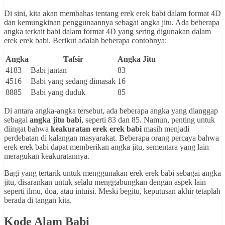
Di sini, kita akan membahas tentang erek erek babi dalam format 4D
dan kemungkinan penggunaannya sebagai angka jitu. Ada beberapa
angka terkait babi dalam format 4D yang sering digunakan dalam
erek erek babi. Berikut adalah beberapa contohnya:
Angka
Tafsir
Angka Jitu
4183
Babi jantan
83
4516
Babi yang sedang dimasak
16
8885
Babi yang duduk
85
Di antara angka-angka tersebut, ada beberapa angka yang dianggap
sebagai
angka jitu babi
, seperti 83 dan 85. Namun, penting untuk
diingat bahwa
keakuratan erek erek babi
masih menjadi
perdebatan di kalangan masyarakat. Beberapa orang percaya bahwa
erek erek babi dapat memberikan angka jitu, sementara yang lain
meragukan keakuratannya.
Bagi yang tertarik untuk menggunakan erek erek babi sebagai angka
jitu, disarankan untuk selalu menggabungkan dengan aspek lain
seperti ilmu, doa, atau intuisi. Meski begitu, keputusan akhir tetaplah
berada di tangan kita.
Kode Alam Babi