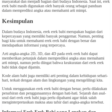
masyarakat dan menjadi bagian dari budaya Indonesia. Saat ini, erek
erek babi masih digunakan oleh banyak orang sebagai panduan
dalam memprediksi angka atau memahami arti mimpi.
Kesimpulan
Dalam budaya Indonesia, erek erek babi merupakan bagian dari
kepercayaan yang memiliki banyak penggemar. Namun, penting
bagi kita untuk memahami erek erek babi dengan benar dan
mendapatkan informasi yang terpercaya.
Arti angka-angka 2D, 3D, dan 4D pada erek erek babi dapat
memberikan petunjuk dalam memprediksi angka atau memahami
arti mimpi, namun perlu diingat bahwa keakuratan dari erek erek
babi tidak dapat dijamin.
Kode alam babi juga memiliki arti penting dalam kehidupan sehari-
hari, terkait dengan alam dan lingkungan yang mengelilingi kita.
Untuk menggunakan erek erek babi dengan benar, perlu dilakukan
penafsiran dan penggunaannya dengan hati-hati. Sejarah dan asal-
usul dari erek erek babi juga perlu dipahami agar tidak salah
menginterpretasikan makna atau tafsir dari angka-angka tersebut.
Informasi Erek Erek Babi yang Lengkap dan