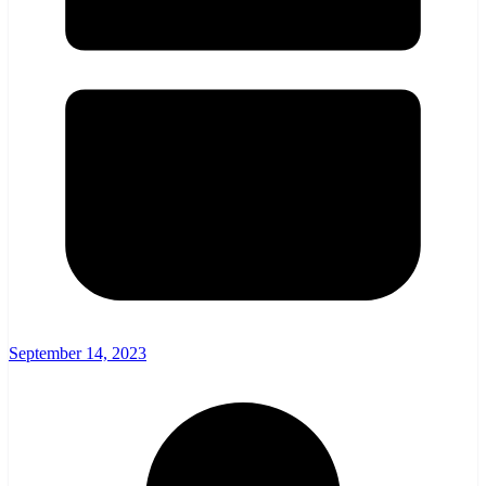
September 14, 2023