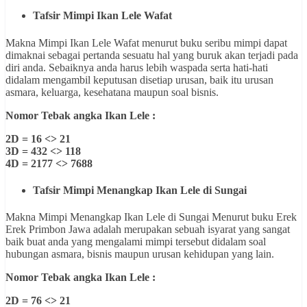
Tafsir Mimpi Ikan Lele Wafat
Makna Mimpi Ikan Lele Wafat menurut buku seribu mimpi dapat
dimaknai sebagai pertanda sesuatu hal yang buruk akan terjadi pada
diri anda. Sebaiknya anda harus lebih waspada serta hati-hati
didalam mengambil keputusan disetiap urusan, baik itu urusan
asmara, keluarga, kesehatana maupun soal bisnis.
Nomor Tebak angka Ikan Lele :
2D = 16 <> 21
3D = 432 <> 118
4D = 2177 <> 7688
Tafsir Mimpi Menangkap Ikan Lele di Sungai
Makna Mimpi Menangkap Ikan Lele di Sungai Menurut buku Erek
Erek Primbon Jawa adalah merupakan sebuah isyarat yang sangat
baik buat anda yang mengalami mimpi tersebut didalam soal
hubungan asmara, bisnis maupun urusan kehidupan yang lain.
Nomor Tebak angka Ikan Lele :
2D = 76 <> 21