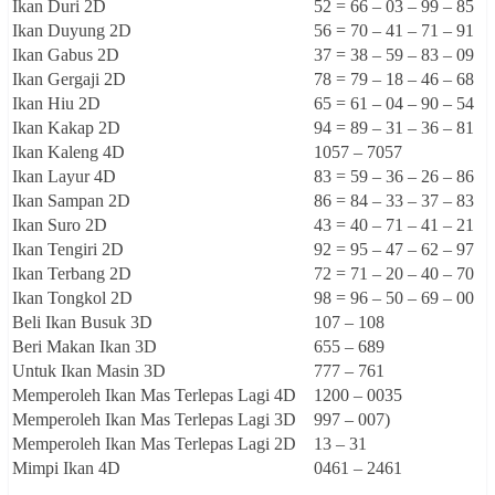
Ikan Duri 2D
52 = 66 – 03 – 99 – 85
Ikan Duyung 2D
56 = 70 – 41 – 71 – 91
Ikan Gabus 2D
37 = 38 – 59 – 83 – 09
Ikan Gergaji 2D
78 = 79 – 18 – 46 – 68
Ikan Hiu 2D
65 = 61 – 04 – 90 – 54
Ikan Kakap 2D
94 = 89 – 31 – 36 – 81
Ikan Kaleng 4D
1057 – 7057
Ikan Layur 4D
83 = 59 – 36 – 26 – 86
Ikan Sampan 2D
86 = 84 – 33 – 37 – 83
Ikan Suro 2D
43 = 40 – 71 – 41 – 21
Ikan Tengiri 2D
92 = 95 – 47 – 62 – 97
Ikan Terbang 2D
72 = 71 – 20 – 40 – 70
Ikan Tongkol 2D
98 = 96 – 50 – 69 – 00
Beli Ikan Busuk 3D
107 – 108
Beri Makan Ikan 3D
655 – 689
Untuk Ikan Masin 3D
777 – 761
Memperoleh Ikan Mas Terlepas Lagi 4D
1200 – 0035
Memperoleh Ikan Mas Terlepas Lagi 3D
997 – 007)
Memperoleh Ikan Mas Terlepas Lagi 2D
13 – 31
Mimpi Ikan 4D
0461 – 2461