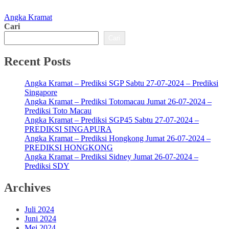
Angka Kramat
Cari
Cari
Recent Posts
Angka Kramat – Prediksi SGP Sabtu 27-07-2024 – Prediksi
Singapore
Angka Kramat – Prediksi Totomacau Jumat 26-07-2024 –
Prediksi Toto Macau
Angka Kramat – Prediksi SGP45 Sabtu 27-07-2024 –
PREDIKSI SINGAPURA
Angka Kramat – Prediksi Hongkong Jumat 26-07-2024 –
PREDIKSI HONGKONG
Angka Kramat – Prediksi Sidney Jumat 26-07-2024 –
Prediksi SDY
Archives
Juli 2024
Juni 2024
Mei 2024