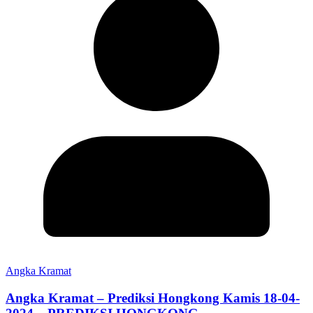
Angka Kramat
Angka Kramat – Prediksi Hongkong Kamis 18-04-