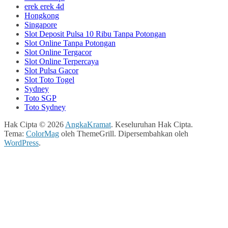
erek erek 4d
Hongkong
Singapore
Slot Deposit Pulsa 10 Ribu Tanpa Potongan
Slot Online Tanpa Potongan
Slot Online Tergacor
Slot Online Terpercaya
Slot Pulsa Gacor
Slot Toto Togel
Sydney
Toto SGP
Toto Sydney
Hak Cipta © 2026
AngkaKramat
. Keseluruhan Hak Cipta.
Tema:
ColorMag
oleh ThemeGrill. Dipersembahkan oleh
WordPress
.