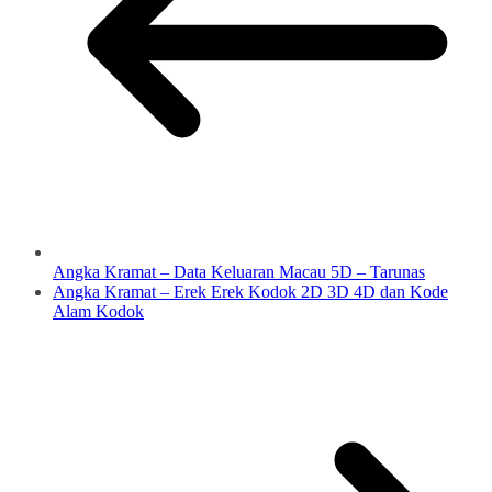
Angka Kramat – Data Keluaran Macau 5D – Tarunas
Angka Kramat – Erek Erek Kodok 2D 3D 4D dan Kode
Alam Kodok