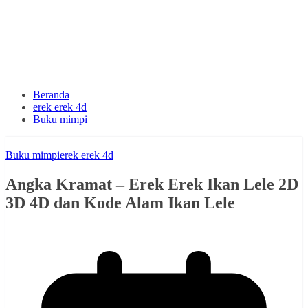
Beranda
erek erek 4d
Buku mimpi
Buku mimpi
erek erek 4d
Angka Kramat – Erek Erek Ikan Lele 2D
3D 4D dan Kode Alam Ikan Lele