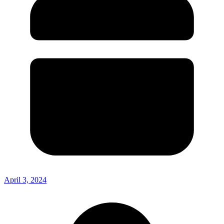
April 3, 2024