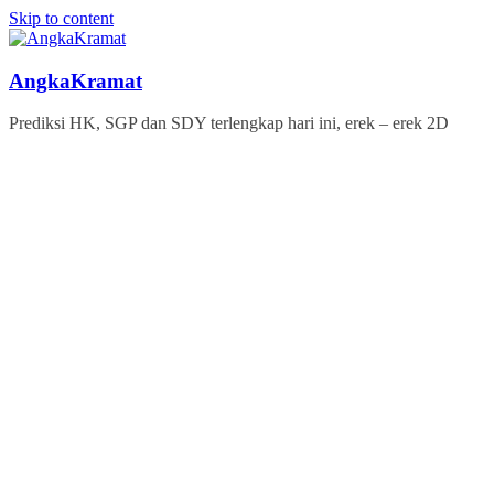
Skip to content
AngkaKramat
Prediksi HK, SGP dan SDY terlengkap hari ini, erek – erek 2D