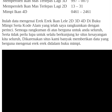
Memperoleh Ikan Mas Terlepas Lagi 3D
997 – 007)
Memperoleh Ikan Mas Terlepas Lagi 2D
13 – 31
Mimpi Ikan 4D
0461 – 2461
Itulah data mengenai Erek Erek Ikan Lele 2D 3D 4D Di Buku
Mimpi Serta Kode Alam yang telah saya rangkumkan dengan
perinci. Semoga rangkuman di atas berguna untuk anda seluruh,
Serta tidak perlu lupa untuk selalu berkunjung ke situs kesayangan
kita seluruh, Dikarenakan situs kami banyak memberikan data yang
berguna mengenai erek erek didalam buku mimpi.