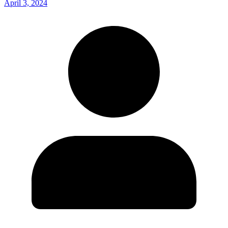
April 3, 2024