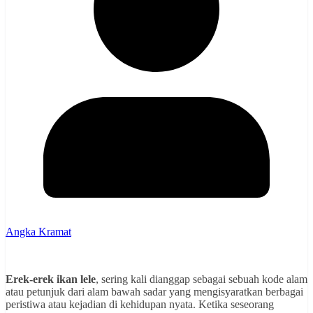
Angka Kramat
Erek-erek ikan lele
, sering kali dianggap sebagai sebuah kode alam
atau petunjuk dari alam bawah sadar yang mengisyaratkan berbagai
peristiwa atau kejadian di kehidupan nyata. Ketika seseorang