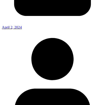
April 2, 2024