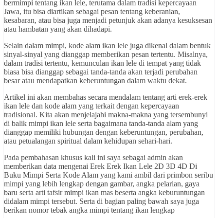
bermimpi tentang ikan lele, terutama dalam tradisi kepercayaan
Jawa, itu bisa diartikan sebagai pesan tentang keberanian,
kesabaran, atau bisa juga menjadi petunjuk akan adanya kesuksesan
atau hambatan yang akan dihadapi.
Selain dalam mimpi, kode alam ikan lele juga dikenal dalam bentuk
sinyal-sinyal yang dianggap memberikan pesan tertentu. Misalnya,
dalam tradisi tertentu, kemunculan ikan lele di tempat yang tidak
biasa bisa dianggap sebagai tanda-tanda akan terjadi perubahan
besar atau mendapatkan keberuntungan dalam waktu dekat.
Artikel ini akan membahas secara mendalam tentang arti erek-erek
ikan lele dan kode alam yang terkait dengan kepercayaan
tradisional. Kita akan menjelajahi makna-makna yang tersembunyi
di balik mimpi ikan lele serta bagaimana tanda-tanda alam yang
dianggap memiliki hubungan dengan keberuntungan, perubahan,
atau petualangan spiritual dalam kehidupan sehari-hari.
Pada pembahasan khusus kali ini saya sebagai admin akan
memberikan data mengenai Erek Erek Ikan Lele 2D 3D 4D Di
Buku Mimpi Serta Kode Alam yang kami ambil dari primbon seribu
mimpi yang lebih lengkap dengan gambar, angka pelarian, gaya
baru serta arti tafsir mimpi ikan mas beserta angka keburuntungan
didalam mimpi tersebut. Serta di bagian paling bawah saya juga
berikan nomor tebak angka mimpi tentang ikan lengkap