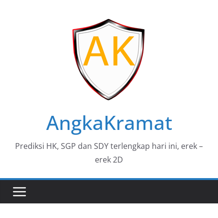
Skip
to
content
AngkaKramat
Prediksi HK, SGP dan SDY terlengkap hari ini, erek –
erek 2D