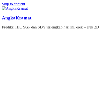
Skip to content
AngkaKramat
Prediksi HK, SGP dan SDY terlengkap hari ini, erek – erek 2D