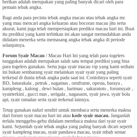
berikan adalah merupakan yang paling banyak dicari oleh para
pemain tebak angka.
Bagi anda para pecinta tebak angka macau atau tebak angka mc
yang mau mencari angka keluaran atau bocoran macau jitu serta
akurat, kami juga telah mempersiapkan prediksi macau hari ini. Buat
itu prediksi
yang kami terbitkan ini akan sangat memudahkan anda
didalam menerka serta memasang angka tebak angka di periode
selanjutnya.
Forum Syair Macau
/ Macau Hari Ini yang telah para togelers
tunggukan adalah merupakan salah satu tempat prediksi yang bisa
para togelers gunakan. Serta juga syair macau vip yang kami sediain
ini bukan sembarang syair melainkan syair syair yang paling
terkenal di dunia tebak angka pada saat ini. Contohnya seperti syair
BD, batarakala , petruk , nagamas , omiframe, opesia, baraya ,
kampleng , kalong , dewi bulan , harimau , sakuratoto , forumsyair ,
syairterkini , gucci mas , serigala , nagasaon, syair jawa, syair bola
api, syair ramalan serta syair terkenal lainnya.
Tetap gunakan naluri sendiri untuk membaca serta menerka makna
dari forum syair macau hari ini atau
kode syair macau.
Janganlah
terlalu menggebu-gebu didalam membaca makna dari syair syair
kami. Sejumlah syair tebak angka yang paling banyak dicari seperti
syair kampleng macau, syair pandawa macau, syair mbah semar