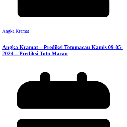
Angka Kramat
Angka Kramat – Prediksi Totomacau Kamis 09-05-
2024 – Prediksi Toto Macau