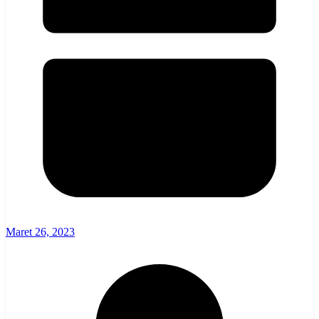
Maret 26, 2023