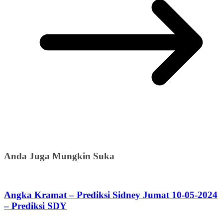
Anda Juga Mungkin Suka
Angka Kramat – Prediksi Sidney Jumat 10-05-2024
– Prediksi SDY