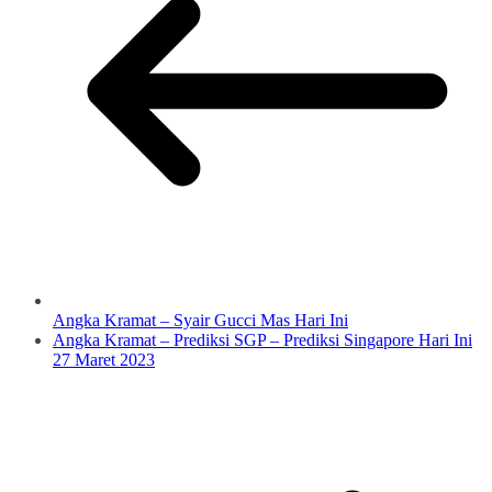
Angka Kramat – Syair Gucci Mas Hari Ini
Angka Kramat – Prediksi SGP – Prediksi Singapore Hari Ini
27 Maret 2023