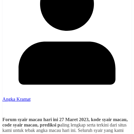
Angka Kramat
Forum syair macau hari ini 27 Maret 2023, kode syair macau,
code syair macau, prediksi p
aling lengkap serta terkini dari situs
kami untuk tebak angka macau hari ini. Seluruh syair yang kami