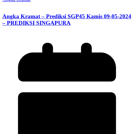
Angka Kramat – Prediksi SGP45 Kamis 09-05-2024
– PREDIKSI SINGAPURA