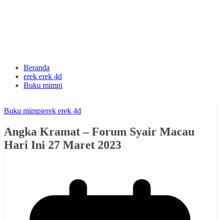
Beranda
erek erek 4d
Buku mimpi
Buku mimpi
erek erek 4d
Angka Kramat – Forum Syair Macau
Hari Ini 27 Maret 2023