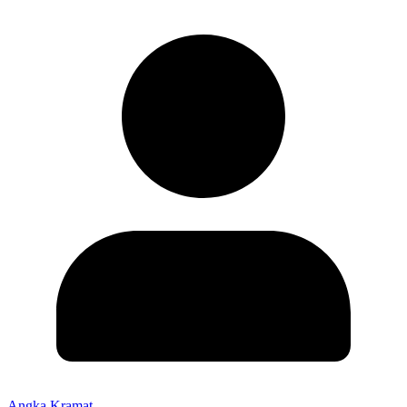
Angka Kramat