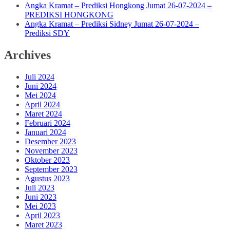
Angka Kramat – Prediksi Hongkong Jumat 26-07-2024 –
PREDIKSI HONGKONG
Angka Kramat – Prediksi Sidney Jumat 26-07-2024 –
Prediksi SDY
Archives
Juli 2024
Juni 2024
Mei 2024
April 2024
Maret 2024
Februari 2024
Januari 2024
Desember 2023
November 2023
Oktober 2023
September 2023
Agustus 2023
Juli 2023
Juni 2023
Mei 2023
April 2023
Maret 2023