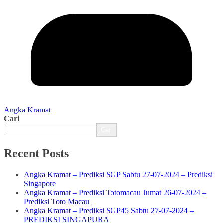
Angka Kramat
Cari
Cari
Recent Posts
Angka Kramat – Prediksi SGP Sabtu 27-07-2024 – Prediksi
Singapore
Angka Kramat – Prediksi Totomacau Jumat 26-07-2024 –
Prediksi Toto Macau
Angka Kramat – Prediksi SGP45 Sabtu 27-07-2024 –
PREDIKSI SINGAPURA