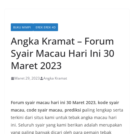
BUKU MIMPI
EREK EREK 4D
Angka Kramat – Forum
Syair Macau Hari Ini 30
Maret 2023
Maret 29, 2023
Angka Kramat
Forum syair macau hari ini 30 Maret 2023, kode syair
macau, code syair macau, prediksi p
aling lengkap serta
terkini dari situs kami untuk tebak angka macau hari
ini. Seluruh syair yang kami berikan adalah merupakan
yang paling banyak dicari oleh para pemain tebak