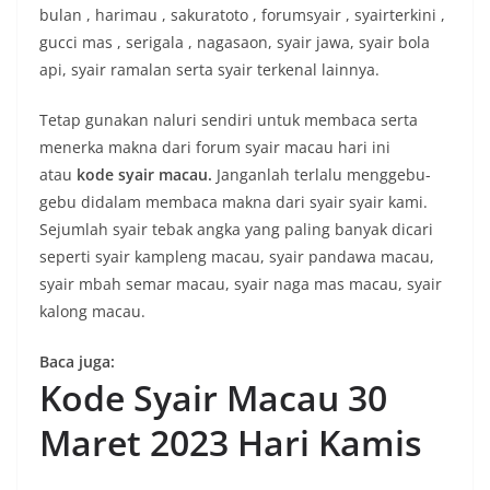
bulan , harimau , sakuratoto , forumsyair , syairterkini ,
gucci mas , serigala , nagasaon, syair jawa, syair bola
api, syair ramalan serta syair terkenal lainnya.
Tetap gunakan naluri sendiri untuk membaca serta
menerka makna dari forum syair macau hari ini
atau
kode syair macau.
Janganlah terlalu menggebu-
gebu didalam membaca makna dari syair syair kami.
Sejumlah syair tebak angka yang paling banyak dicari
seperti syair kampleng macau, syair pandawa macau,
syair mbah semar macau, syair naga mas macau, syair
kalong macau.
Baca juga:
Kode Syair Macau 30
Maret 2023 Hari Kamis