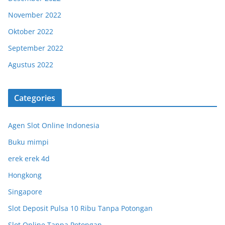
November 2022
Oktober 2022
September 2022
Agustus 2022
Categories
Agen Slot Online Indonesia
Buku mimpi
erek erek 4d
Hongkong
Singapore
Slot Deposit Pulsa 10 Ribu Tanpa Potongan
Slot Online Tanpa Potongan