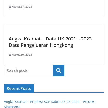
Maret 27, 2023
Angka Kramat – Data HK 2021 – 2023
Data Pengeluaran Hongkong
Maret 26, 2023
Cari
Recent Posts
Angka Kramat – Prediksi SGP Sabtu 27-07-2024 – Prediksi
Singapore