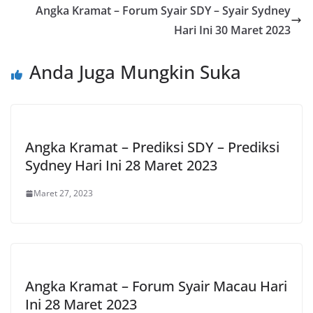
Angka Kramat – Forum Syair SDY – Syair Sydney
Hari Ini 30 Maret 2023
Anda Juga Mungkin Suka
Angka Kramat – Prediksi SDY – Prediksi
Sydney Hari Ini 28 Maret 2023
Maret 27, 2023
Angka Kramat – Forum Syair Macau Hari
Ini 28 Maret 2023