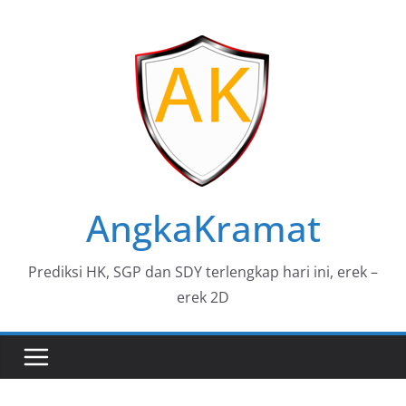
Skip
to
content
AngkaKramat
Prediksi HK, SGP dan SDY terlengkap hari ini, erek –
erek 2D