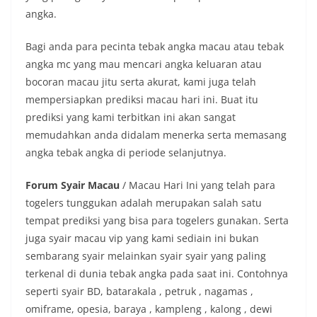
angka.
Bagi anda para pecinta tebak angka macau atau tebak
angka mc yang mau mencari angka keluaran atau
bocoran macau jitu serta akurat, kami juga telah
mempersiapkan prediksi macau hari ini. Buat itu
prediksi
yang kami terbitkan ini akan sangat
memudahkan anda didalam menerka serta memasang
angka tebak angka di periode selanjutnya.
Forum Syair Macau
/ Macau Hari Ini yang telah para
togelers tunggukan adalah merupakan salah satu
tempat prediksi yang bisa para togelers gunakan. Serta
juga syair macau vip yang kami sediain ini bukan
sembarang syair melainkan syair syair yang paling
terkenal di dunia tebak angka pada saat ini. Contohnya
seperti syair BD, batarakala , petruk , nagamas ,
omiframe, opesia, baraya , kampleng , kalong , dewi