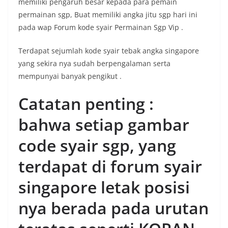
memiliki pengaruh besar kepada para pemain
permainan sgp, Buat memiliki angka jitu sgp hari ini
pada wap Forum kode syair Permainan Sgp Vip .
Terdapat sejumlah kode syair tebak angka singapore
yang sekira nya sudah berpengalaman serta
mempunyai banyak pengikut .
Catatan penting :
bahwa setiap gambar
code syair sgp, yang
terdapat di forum syair
singapore letak posisi
nya berada pada urutan