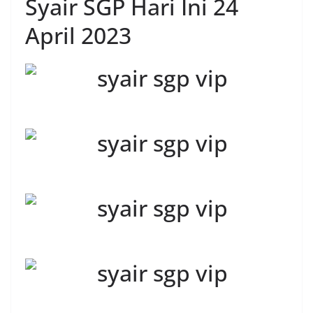
Syair SGP Hari Ini 24
April 2023