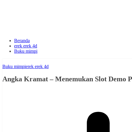
Beranda
erek erek 4d
Buku mimpi
Buku mimpi
erek erek 4d
Angka Kramat – Menemukan Slot Demo PG