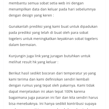
membantu semua sobat setia web ini dengan
menampilkan data dan keluar pada hari sebelumnya
dengan design yang keren :
Gunakanlah prediksi yang kami buat untuk dipadukan
pada prediksi yang telah di buat oleh para sobat
togelers untuk meningkatkan keyakinan sobat togelers
dalam bermaian.
Kunjungin juga link yang juragan butuhkan untuk
melihat result hk yang keluar :
Berikut hasil sedikit bocoran dari temperatur yo yang
kami terima dan kami definisikan sendiri kembali
dengan rumus yang tepat oleh pakarnya. Kami tidak
dapat menjelaskan ini akan tepat 100% karena
bagaimana juga pasaran ini fair dan kita sendiri harus
bisa menebaknya. Ini hanya sedikit kontribusi supaya