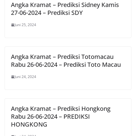
Angka Kramat – Prediksi Sidney Kamis
27-06-2024 – Prediksi SDY
Juni 25, 2024
Angka Kramat – Prediksi Totomacau
Rabu 26-06-2024 – Prediksi Toto Macau
Juni 24, 2024
Angka Kramat – Prediksi Hongkong
Rabu 26-06-2024 – PREDIKSI
HONGKONG