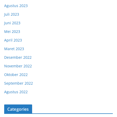
Agustus 2023
Juli 2023
Juni 2023
Mei 2023
April 2023
Maret 2023
Desember 2022
November 2022
Oktober 2022
September 2022
Agustus 2022
Categories