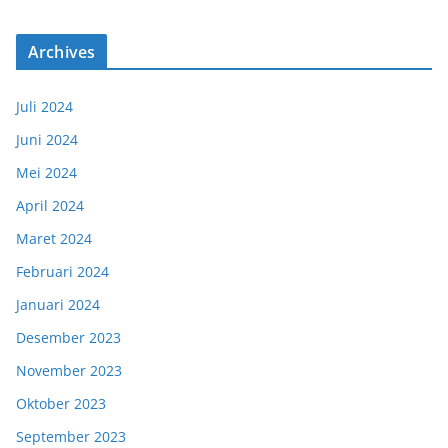
Archives
Juli 2024
Juni 2024
Mei 2024
April 2024
Maret 2024
Februari 2024
Januari 2024
Desember 2023
November 2023
Oktober 2023
September 2023