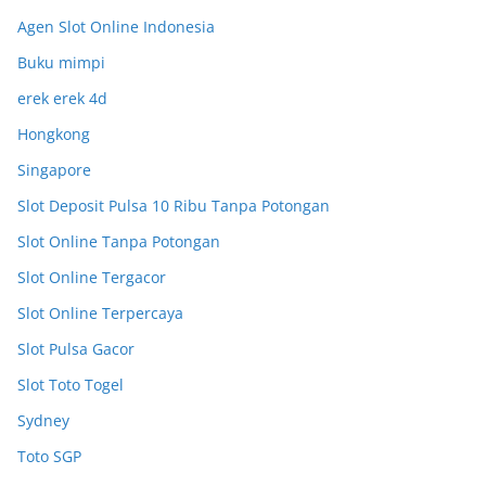
Agen Slot Online Indonesia
Buku mimpi
erek erek 4d
Hongkong
Singapore
Slot Deposit Pulsa 10 Ribu Tanpa Potongan
Slot Online Tanpa Potongan
Slot Online Tergacor
Slot Online Terpercaya
Slot Pulsa Gacor
Slot Toto Togel
Sydney
Toto SGP