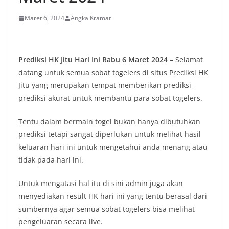
Maret 6, 2024
Angka Kramat
Prediksi HK Jitu Hari Ini Rabu 6 Maret 2024
– Selamat
datang untuk semua sobat togelers di situs Prediksi HK
Jitu yang merupakan tempat memberikan prediksi-
prediksi akurat untuk membantu para sobat togelers.
Tentu dalam bermain togel bukan hanya dibutuhkan
prediksi tetapi sangat diperlukan untuk melihat hasil
keluaran hari ini untuk mengetahui anda menang atau
tidak pada hari ini.
Untuk mengatasi hal itu di sini admin juga akan
menyediakan result HK hari ini yang tentu berasal dari
sumbernya agar semua sobat togelers bisa melihat
pengeluaran secara live.