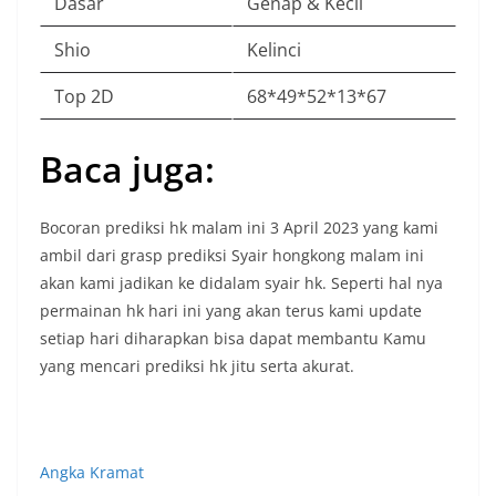
Dasar
Genap & Kecil
Shio
Kelinci
Top 2D
68*49*52*13*67
Baca juga:
Bocoran prediksi hk malam ini 3 April 2023 yang kami
ambil dari grasp prediksi Syair hongkong malam ini
akan kami jadikan ke didalam syair hk. Seperti hal nya
permainan hk hari ini yang akan terus kami update
setiap hari diharapkan bisa dapat membantu Kamu
yang mencari prediksi hk jitu serta akurat.
Angka Kramat