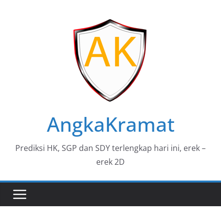
Skip
to
content
AngkaKramat
Prediksi HK, SGP dan SDY terlengkap hari ini, erek –
erek 2D