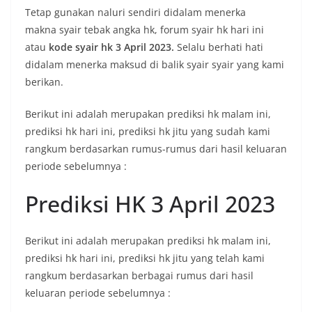
Tetap gunakan naluri sendiri didalam menerka
makna syair tebak angka hk, forum syair hk hari ini
atau
kode syair hk 3 April 2023.
Selalu berhati hati
didalam menerka maksud di balik syair syair yang kami
berikan.
Berikut ini adalah merupakan prediksi hk malam ini,
prediksi hk hari ini, prediksi hk jitu yang sudah kami
rangkum berdasarkan rumus-rumus dari hasil keluaran
periode sebelumnya :
Prediksi HK 3 April 2023
Berikut ini adalah merupakan prediksi hk malam ini,
prediksi hk hari ini, prediksi hk jitu yang telah kami
rangkum berdasarkan berbagai rumus dari hasil
keluaran periode sebelumnya :