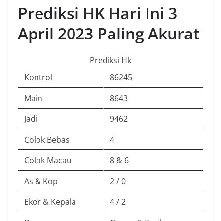
Prediksi HK Hari Ini 3
April 2023 Paling Akurat
Prediksi Hk
Kontrol
86245
Main
8643
Jadi
9462
Colok Bebas
4
Colok Macau
8 & 6
As & Kop
2 / 0
Ekor & Kepala
4 / 2