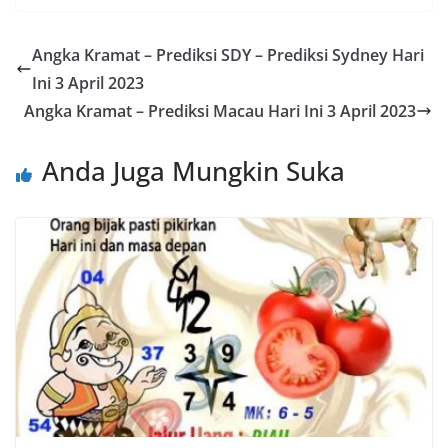
Angka Kramat – Prediksi SDY – Prediksi Sydney Hari
Ini 3 April 2023
Angka Kramat – Prediksi Macau Hari Ini 3 April 2023
Anda Juga Mungkin Suka