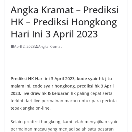
Angka Kramat – Prediksi
HK – Prediksi Hongkong
Hari Ini 3 April 2023
April 2, 2023
Angka Kramat
Prediksi HK Hari ini 3 April 2023, kode syair hk jitu
malam ini, code syair hongkong, prediksi hk 3 April
2023, live draw hk & keluaran hk
paling cepat serta
terkini dari live permainan macau untuk para pecinta
tebak angka on-line.
Selain prediksi hongkong, kami telah menyajikan syair
permainan macau yang menjadi salah satu pasaran