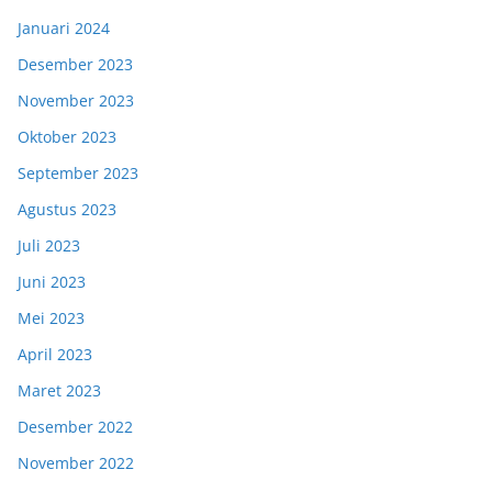
Januari 2024
Desember 2023
November 2023
Oktober 2023
September 2023
Agustus 2023
Juli 2023
Juni 2023
Mei 2023
April 2023
Maret 2023
Desember 2022
November 2022