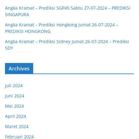
Angka Kramat – Prediksi SGP45 Sabtu 27-07-2024 – PREDIKSI
SINGAPURA
Angka Kramat – Prediksi Hongkong Jumat 26-07-2024 –
PREDIKSI HONGKONG
Angka Kramat – Prediksi Sidney Jumat 26-07-2024 – Prediksi
SDY
Archives
Juli 2024
Juni 2024
Mei 2024
April 2024
Maret 2024
Februari 2024