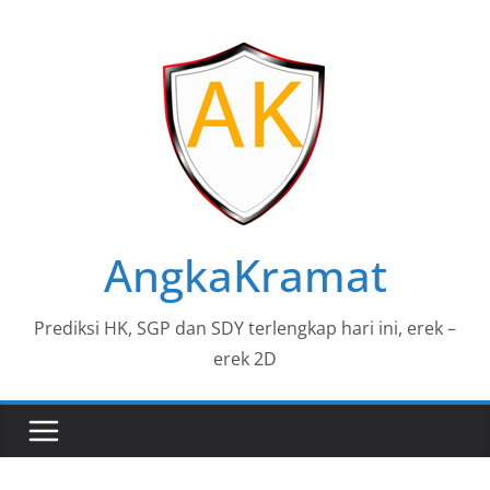
Skip
to
content
AngkaKramat
Prediksi HK, SGP dan SDY terlengkap hari ini, erek –
erek 2D