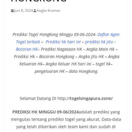
Juni 8, 2024
Angka Kramat
Prediksi Togel Hongkong Minggu 09-06-2024-
Daftar Agen
Togel terbaik
–
Prediksi hk hari ini
–
prediksi hk jitu –
Bocoran HK
– Prediksi Nagasaon HK – Angka Main Hk
–
Prediksi Hk
–
Bocoran Hongkong
–
Angka Jitu HK
–
Angka
Keluaran Hk
–
Angka Keluar HK hari ini
–
togel hk
–
pengeluaran HK
–
data Hongkong.
Selamat Datang DI http://
togelsingapura.zone/
PREDIKSI HK MINGGU 09-06/2024
adalah prediksi yang
mengulas tentang prediksi togel yang akurat, Data-data
yang telah diberikan oleh team kami dan sudah di