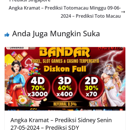
Angka Kramat – Prediksi Totomacau Minggu 09-06-
2024 – Prediksi Toto Macau
Anda Juga Mungkin Suka
Angka Kramat – Prediksi Sidney Senin
27-05-2024 – Prediksi SDY