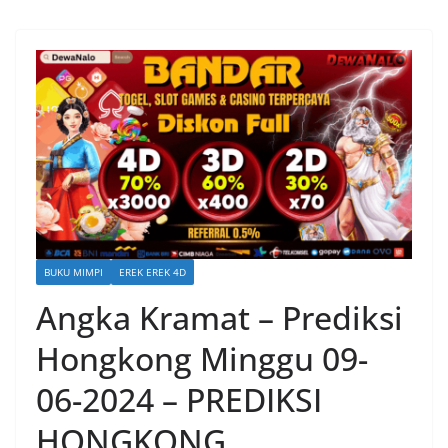
BUKU MIMPI
EREK EREK 4D
Angka Kramat – Prediksi
Hongkong Minggu 09-
06-2024 – PREDIKSI
HONGKONG