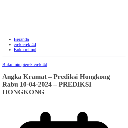
Beranda
erek erek 4d
Buku mimpi
Buku mimpi
erek erek 4d
Angka Kramat – Prediksi Hongkong
Rabu 10-04-2024 – PREDIKSI
HONGKONG