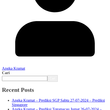
Angka Kramat
Cari
Cari
Recent Posts
Angka Kramat – Prediksi SGP Sabtu 27-07-2024 – Prediksi
Singapore
Angka Kramat – Prediksi Totomacau Jumat 26-07-2024 –