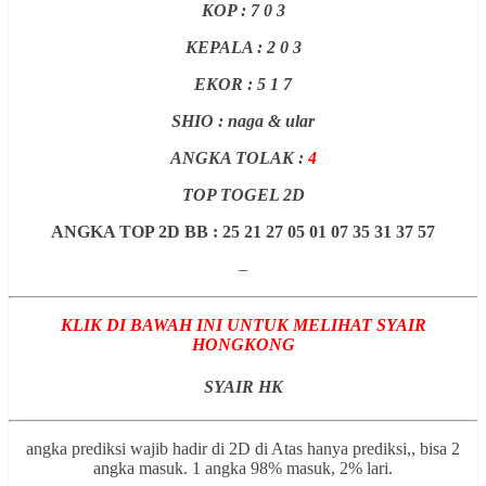
KOP : 7 0 3
KEPALA : 2 0 3
EKOR : 5 1 7
SHIO : naga & ular
ANGKA TOLAK :
4
TOP TOGEL 2D
ANGKA TOP 2D BB : 25 21 27 05 01 07 35 31 37 57
–
KLIK DI BAWAH INI UNTUK MELIHAT SYAIR
HONGKONG
SYAIR HK
angka prediksi wajib hadir di 2D di Atas hanya prediksi,, bisa 2
angka masuk. 1 angka 98% masuk, 2% lari.