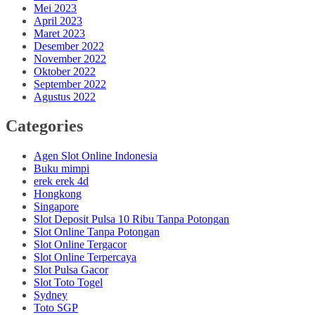
Mei 2023
April 2023
Maret 2023
Desember 2022
November 2022
Oktober 2022
September 2022
Agustus 2022
Categories
Agen Slot Online Indonesia
Buku mimpi
erek erek 4d
Hongkong
Singapore
Slot Deposit Pulsa 10 Ribu Tanpa Potongan
Slot Online Tanpa Potongan
Slot Online Tergacor
Slot Online Terpercaya
Slot Pulsa Gacor
Slot Toto Togel
Sydney
Toto SGP