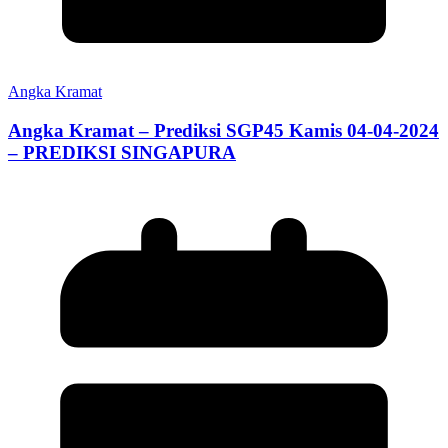
Angka Kramat
Angka Kramat – Prediksi SGP45 Kamis 04-04-2024
– PREDIKSI SINGAPURA