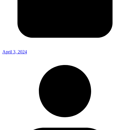
April 3, 2024