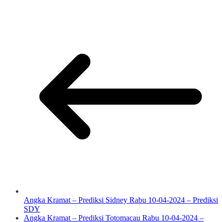
Angka Kramat – Prediksi Sidney Rabu 10-04-2024 – Prediksi
SDY
Angka Kramat – Prediksi Totomacau Rabu 10-04-2024 –