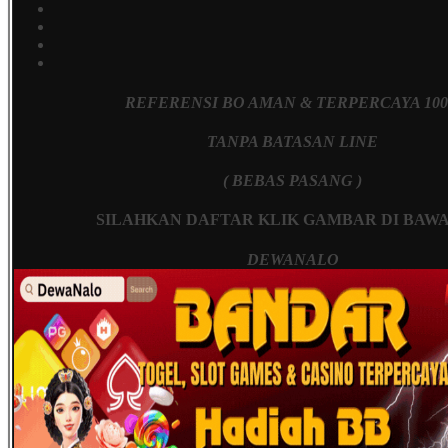
REFERENSI BO AMAN & TERPERCAYA 10
TANPA BATASAN LINE
( BEBAS PASANG )
SILAHKAN DAFTAR KLIK GAMBAR DI BAWA
DEWANALO