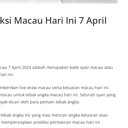
si Macau Hari Ini 7 April
acau 7 April 2023 adalah merupakan kode syair macau atau
ari ini.
emberikan live draw macau serta keluaran macau hari ini
n macau untuk tebak angka macau hari ini. Seluruh syair yang
yak dicari oleh para pemain tebak angka.
u tebak angka mc yang mau mencari angka keluaran atau
ah mempersiapkan prediksi permainan macau hari ini