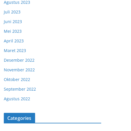
Agustus 2023
Juli 2023
Juni 2023
Mei 2023
April 2023
Maret 2023
Desember 2022
November 2022
Oktober 2022
September 2022
Agustus 2022
Categories