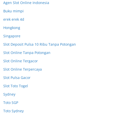
Agen Slot Online Indonesia
Buku mimpi
erek erek 4d
Hongkong
Singapore
Slot Deposit Pulsa 10 Ribu Tanpa Potongan
Slot Online Tanpa Potongan
Slot Online Tergacor
Slot Online Terpercaya
Slot Pulsa Gacor
Slot Toto Togel
Sydney
Toto SGP
Toto Sydney