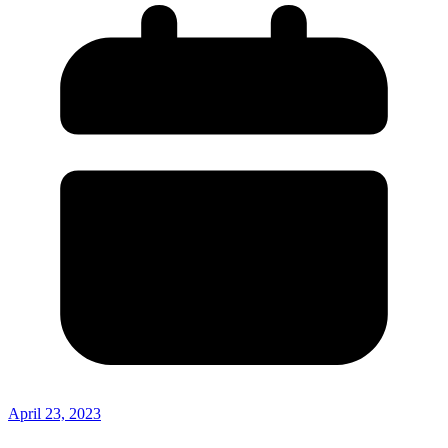
April 23, 2023