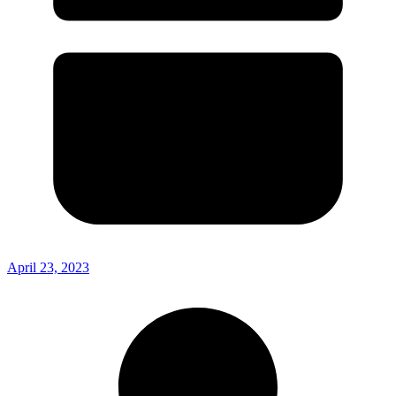
April 23, 2023