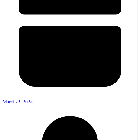
Maret 23, 2024