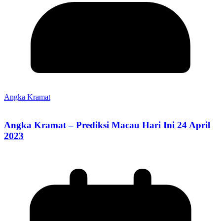
Angka Kramat
Angka Kramat – Prediksi Macau Hari Ini 24 April
2023