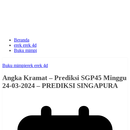
Beranda
erek erek 4d
Buku mimpi
Buku mimpi
erek erek 4d
Angka Kramat – Prediksi SGP45 Minggu
24-03-2024 – PREDIKSI SINGAPURA