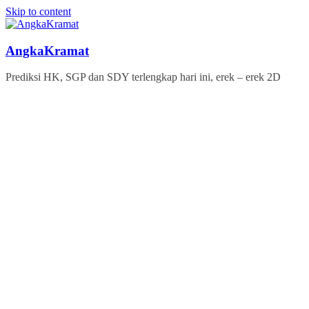
Skip to content
AngkaKramat
Prediksi HK, SGP dan SDY terlengkap hari ini, erek – erek 2D