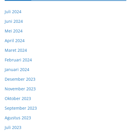
Juli 2024
Juni 2024
Mei 2024
April 2024
Maret 2024
Februari 2024
Januari 2024
Desember 2023
November 2023
Oktober 2023
September 2023
Agustus 2023
Juli 2023