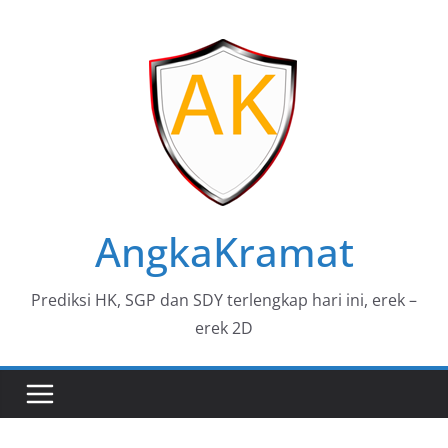
Skip
to
content
AngkaKramat
Prediksi HK, SGP dan SDY terlengkap hari ini, erek –
erek 2D