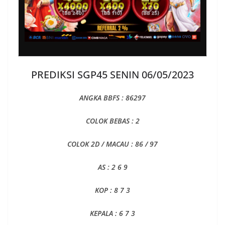
PREDIKSI SGP45 SENIN 06/05/2023
ANGKA BBFS : 86297
COLOK BEBAS : 2
COLOK 2D / MACAU : 86 / 97
AS : 2 6 9
KOP : 8 7 3
KEPALA : 6 7 3