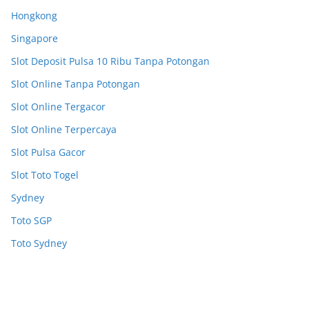
Hongkong
Singapore
Slot Deposit Pulsa 10 Ribu Tanpa Potongan
Slot Online Tanpa Potongan
Slot Online Tergacor
Slot Online Terpercaya
Slot Pulsa Gacor
Slot Toto Togel
Sydney
Toto SGP
Toto Sydney