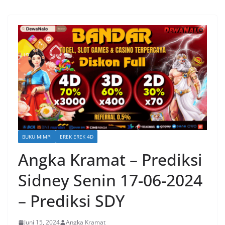
BUKU MIMPI
EREK EREK 4D
Angka Kramat – Prediksi
Sidney Senin 17-06-2024
– Prediksi SDY
Juni 15, 2024
Angka Kramat