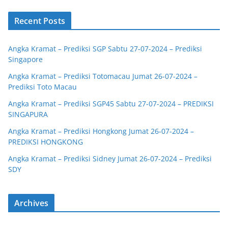
Recent Posts
Angka Kramat – Prediksi SGP Sabtu 27-07-2024 – Prediksi
Singapore
Angka Kramat – Prediksi Totomacau Jumat 26-07-2024 –
Prediksi Toto Macau
Angka Kramat – Prediksi SGP45 Sabtu 27-07-2024 – PREDIKSI
SINGAPURA
Angka Kramat – Prediksi Hongkong Jumat 26-07-2024 –
PREDIKSI HONGKONG
Angka Kramat – Prediksi Sidney Jumat 26-07-2024 – Prediksi
SDY
Archives