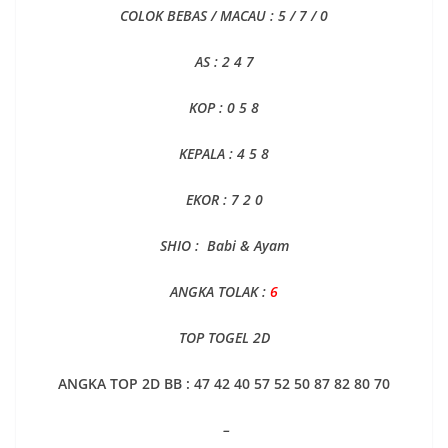
COLOK BEBAS / MACAU : 5 / 7 / 0
AS : 2 4 7
KOP : 0 5 8
KEPALA : 4 5 8
EKOR : 7 2 0
SHIO : Babi & Ayam
ANGKA TOLAK :
6
TOP TOGEL 2D
ANGKA TOP 2D BB : 47 42 40 57 52 50 87 82 80 70
–