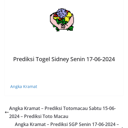
Prediksi Togel Sidney Senin 17-06-2024
Angka Kramat
Angka Kramat – Prediksi Totomacau Sabtu 15-06-
2024 – Prediksi Toto Macau
Angka Kramat – Prediksi SGP Senin 17-06-2024 –