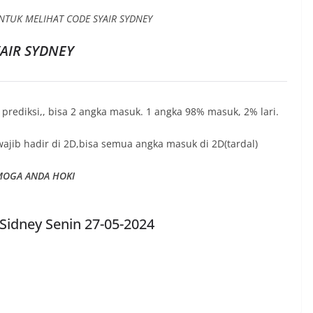
UNTUK MELIHAT CODE SYAIR SYDNEY
YAIR SYDNEY
 prediksi,, bisa 2 angka masuk. 1 angka 98% masuk, 2% lari.
jib hadir di 2D,bisa semua angka masuk di 2D(tardal)
MOGA ANDA HOKI
 Sidney Senin 27-05-2024