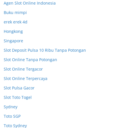
Agen Slot Online Indonesia
Buku mimpi
erek erek 4d
Hongkong
Singapore
Slot Deposit Pulsa 10 Ribu Tanpa Potongan
Slot Online Tanpa Potongan
Slot Online Tergacor
Slot Online Terpercaya
Slot Pulsa Gacor
Slot Toto Togel
Sydney
Toto SGP
Toto Sydney