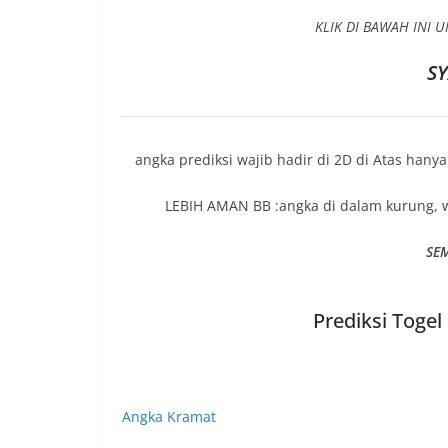
KLIK DI BAWAH INI 
S
angka prediksi wajib hadir di 2D di Atas hanya
LEBIH AMAN BB :angka di dalam kurung, wa
SE
Prediksi Togel
Angka Kramat