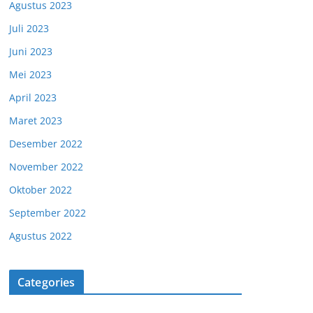
Agustus 2023
Juli 2023
Juni 2023
Mei 2023
April 2023
Maret 2023
Desember 2022
November 2022
Oktober 2022
September 2022
Agustus 2022
Categories