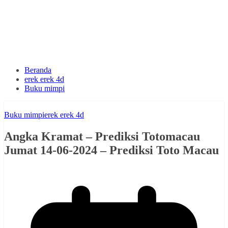
Beranda
erek erek 4d
Buku mimpi
Buku mimpi
erek erek 4d
Angka Kramat – Prediksi Totomacau
Jumat 14-06-2024 – Prediksi Toto Macau