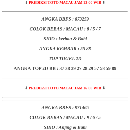
⇓
PREDIKSI TOTO MACAU JAM 13:00 WIB
⇓
ANGKA BBFS : 873259
COLOK BEBAS / MACAU : 8 / 5 / 7
SHIO : kerbau & Babi
ANGKA KEMBAR : 55 88
TOP TOGEL 2D
ANGKA TOP 2D BB : 37 38 39 27 28 29 57 58 59 89
⇓
PREDIKSI TOTO MACAU JAM 16:00 WIB
⇓
ANGKA BBFS : 971465
COLOK BEBAS / MACAU : 9 / 6 / 5
SHIO : Anjing & Babi