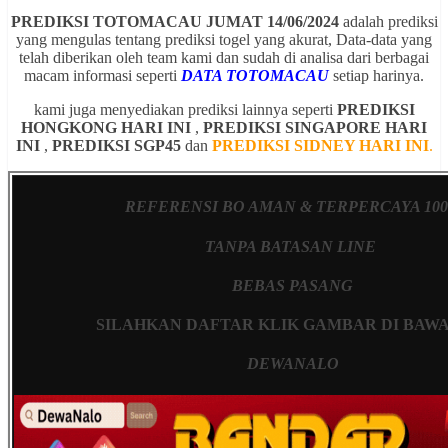
PREDIKSI TOTOMACAU JUMAT 14/06/2024
adalah prediksi
yang mengulas tentang prediksi togel yang akurat, Data-data yang
telah diberikan oleh team kami dan sudah di analisa dari berbagai
macam informasi seperti
DATA TOTOMACAU
setiap harinya.
kami juga menyediakan prediksi lainnya seperti
PREDIKSI
HONGKONG HARI INI
,
PREDIKSI SINGAPORE HARI
INI
,
PREDIKSI SGP45
dan
PREDIKSI SIDNEY HARI INI
.
REFERENSI BO AMAN & TERPERCAYA 10
TANPA BATASAN LINE
BEBAS PASANG
SILAHKAN DAFTAR KLIK GAMBAR DI BAWA
DEWANALO