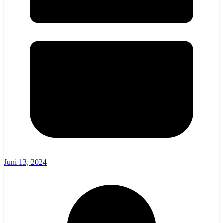
Juni 13, 2024