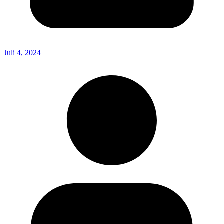
Juli 4, 2024