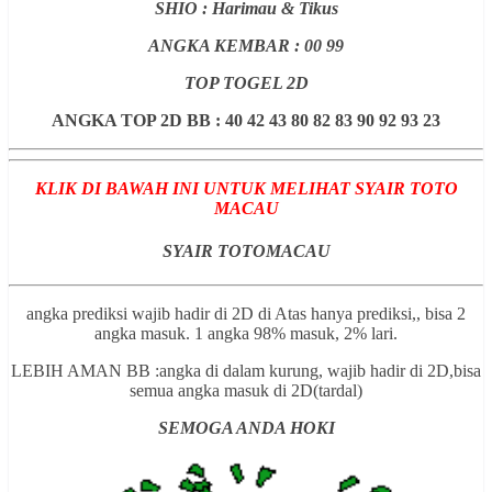
SHIO : Harimau & Tikus
ANGKA KEMBAR : 00 99
TOP TOGEL 2D
ANGKA TOP 2D BB : 40 42 43 80 82 83 90 92 93 23
KLIK DI BAWAH INI UNTUK MELIHAT SYAIR TOTO
MACAU
SYAIR TOTOMACAU
angka prediksi wajib hadir di 2D di Atas hanya prediksi,, bisa 2
angka masuk. 1 angka 98% masuk, 2% lari.
LEBIH AMAN BB :angka di dalam kurung, wajib hadir di 2D,bisa
semua angka masuk di 2D(tardal)
SEMOGA ANDA HOKI