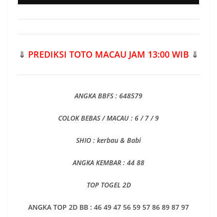
⇓
PREDIKSI TOTO MACAU JAM 13:00 WIB
⇓
ANGKA BBFS : 648579
COLOK BEBAS / MACAU : 6 / 7 / 9
SHIO : kerbau & Babi
ANGKA KEMBAR : 44 88
TOP TOGEL 2D
ANGKA TOP 2D BB : 46 49 47 56 59 57 86 89 87 97