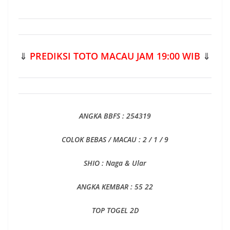
⇓
PREDIKSI TOTO MACAU JAM 19:00 WIB
⇓
ANGKA BBFS : 254319
COLOK BEBAS / MACAU : 2 / 1 / 9
SHIO : Naga & Ular
ANGKA KEMBAR : 55 22
TOP TOGEL 2D