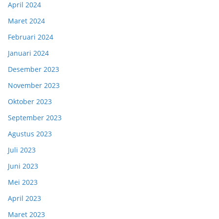
April 2024
Maret 2024
Februari 2024
Januari 2024
Desember 2023
November 2023
Oktober 2023
September 2023
Agustus 2023
Juli 2023
Juni 2023
Mei 2023
April 2023
Maret 2023