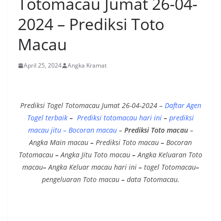
Totomacau Jumat 26-04-
2024 – Prediksi Toto
Macau
April 25, 2024
Angka Kramat
Prediksi Togel Totomacau Jumat 26-04-2024 –
Daftar Agen
Togel terbaik
–
Prediksi totomacau hari ini
–
prediksi
macau jitu – Bocoran macau
–
Prediksi Toto macau
–
Angka Main macau
–
Prediksi Toto macau
–
Bocoran
Totomacau
–
Angka Jitu Toto macau
–
Angka Keluaran Toto
macau
–
Angka Keluar macau hari ini
–
togel Totomacau
–
pengeluaran Toto macau
–
data Totomacau.