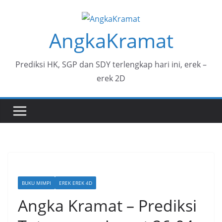
Skip
to
AngkaKramat
content
Prediksi HK, SGP dan SDY terlengkap hari ini, erek –
erek 2D
BUKU MIMPI
EREK EREK 4D
Angka Kramat – Prediksi