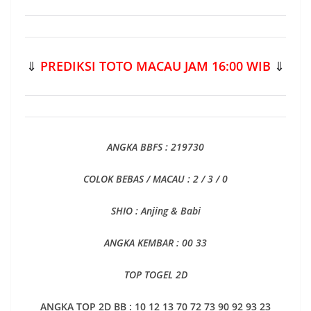
⇓
PREDIKSI TOTO MACAU JAM 16:00 WIB
⇓
ANGKA BBFS : 219730
COLOK BEBAS / MACAU : 2 / 3 / 0
SHIO : Anjing & Babi
ANGKA KEMBAR : 00 33
TOP TOGEL 2D
ANGKA TOP 2D BB : 10 12 13 70 72 73 90 92 93 23