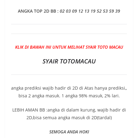
ANGKA TOP 2D BB :
02 03 09 12 13 19 52 53 59 39
KLIK DI BAWAH INI UNTUK MELIHAT SYAIR TOTO MACAU
SYAIR TOTOMACAU
angka prediksi wajib hadir di 2D di Atas hanya prediksi,,
bisa 2 angka masuk. 1 angka 98% masuk, 2% lari.
LEBIH AMAN BB :angka di dalam kurung, wajib hadir di
2D,bisa semua angka masuk di 2D(tardal)
SEMOGA ANDA HOKI