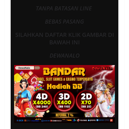
TANPA BATASAN LINE
BEBAS PASANG
SILAHKAN DAFTAR KLIK GAMBAR DI
BAWAH INI
DEWANALO