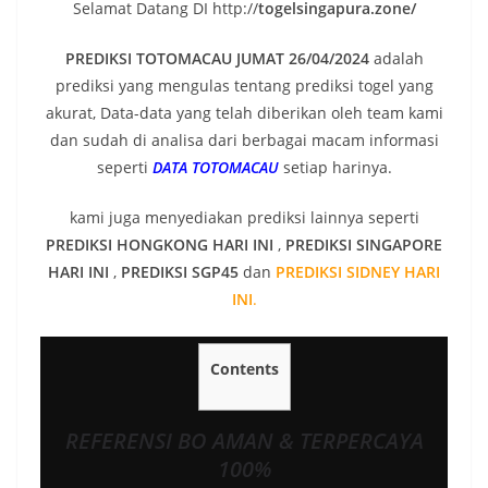
Selamat Datang DI http://
togelsingapura.zone/
PREDIKSI TOTOMACAU JUMAT 26/04/2024
adalah
prediksi yang mengulas tentang prediksi togel yang
akurat, Data-data yang telah diberikan oleh team kami
dan sudah di analisa dari berbagai macam informasi
seperti
DATA TOTOMACAU
setiap harinya.
kami juga menyediakan prediksi lainnya seperti
PREDIKSI HONGKONG HARI INI
,
PREDIKSI SINGAPORE
HARI INI
,
PREDIKSI SGP45
dan
PREDIKSI SIDNEY HARI
INI
.
Contents
REFERENSI BO AMAN & TERPERCAYA
100%