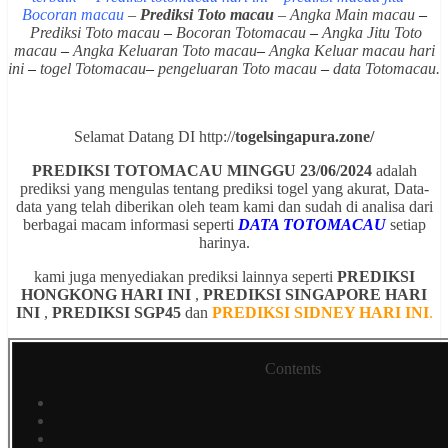
Bocoran macau
–
Prediksi Toto macau
– Angka Main macau
–
Prediksi Toto macau
–
Bocoran Totomacau
–
Angka Jitu Toto
macau
–
Angka Keluaran Toto macau
–
Angka Keluar macau hari
ini
–
togel Totomacau
–
pengeluaran Toto macau
–
data Totomacau.
Selamat Datang DI http://
togelsingapura.zone/
PREDIKSI TOTOMACAU MINGGU 23/06/2024
adalah
prediksi yang mengulas tentang prediksi togel yang akurat, Data-
data yang telah diberikan oleh team kami dan sudah di analisa dari
berbagai macam informasi seperti
DATA TOTOMACAU
setiap
harinya.
kami juga menyediakan prediksi lainnya seperti
PREDIKSI
HONGKONG HARI INI
,
PREDIKSI SINGAPORE HARI
INI
,
PREDIKSI SGP45
dan
PREDIKSI SIDNEY HARI INI
.
Contents