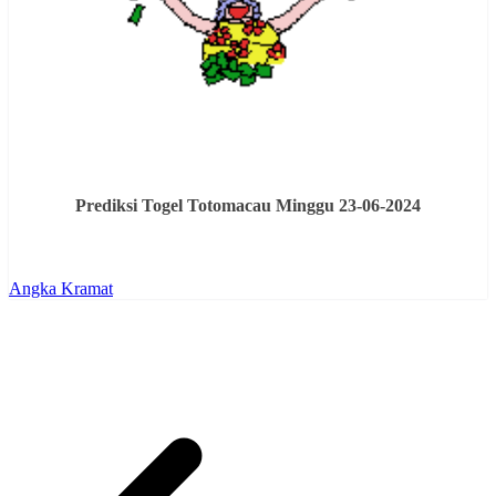
Prediksi Togel Totomacau Minggu 23-06-2024
Angka Kramat