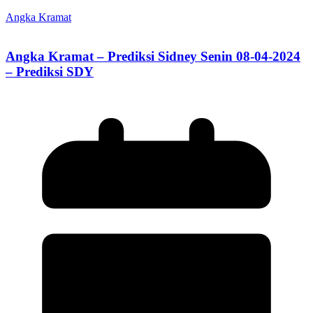
Angka Kramat
Angka Kramat – Prediksi Sidney Senin 08-04-2024
– Prediksi SDY