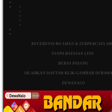
REFERENSI BO AMAN & TERPERCAYA 10
TANPA BATASAN LINE
BEBAS PASANG
SILAHKAN DAFTAR KLIK GAMBAR DI BAWA
DEWANALO