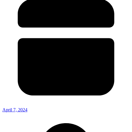
April 7, 2024