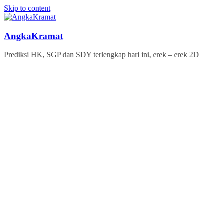
Skip to content
AngkaKramat
Prediksi HK, SGP dan SDY terlengkap hari ini, erek – erek 2D