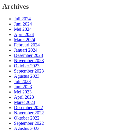
Archives
Juli 2024
Juni 2024
Mei 2024
April 2024
Maret 2024
Februari 2024
Januari 2024
Desember 2023
November 2023
Oktober 2023
September 2023
Agustus 2023
Juli 2023
Juni 2023
Mei 2023
April 2023
Maret 2023
Desember 2022
November 2022
Oktober 2022
September 2022
Agustus 2022