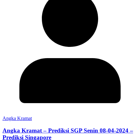
Angka Kramat
Angka Kramat – Prediksi SGP Senin 08-04-2024 –
Prediksi Singapore