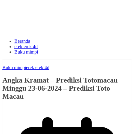
Beranda
erek erek 4d
Buku mimpi
Buku mimpi
erek erek 4d
Angka Kramat – Prediksi Totomacau
Minggu 23-06-2024 – Prediksi Toto
Macau