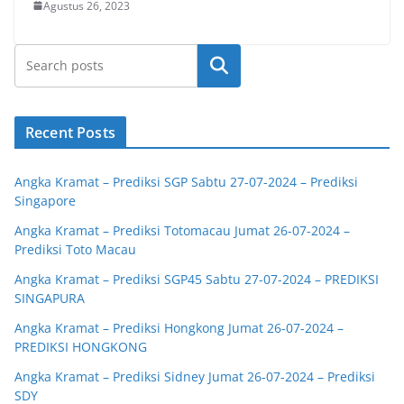
Agustus 26, 2023
Cari
Recent Posts
Angka Kramat – Prediksi SGP Sabtu 27-07-2024 – Prediksi
Singapore
Angka Kramat – Prediksi Totomacau Jumat 26-07-2024 –
Prediksi Toto Macau
Angka Kramat – Prediksi SGP45 Sabtu 27-07-2024 – PREDIKSI
SINGAPURA
Angka Kramat – Prediksi Hongkong Jumat 26-07-2024 –
PREDIKSI HONGKONG
Angka Kramat – Prediksi Sidney Jumat 26-07-2024 – Prediksi
SDY