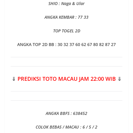
SHIO : Naga & Ular
ANGKA KEMBAR : 77 33
TOP TOGEL 2D
ANGKA TOP 2D BB : 30 32 37 60 62 67 80 82 87 27
⇓
PREDIKSI TOTO MACAU JAM 22:00 WIB
⇓
ANGKA BBFS : 638452
COLOK BEBAS / MACAU : 6 / 5 / 2