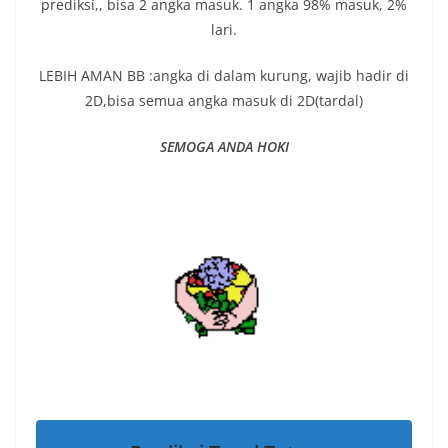
prediksi,, bisa 2 angka masuk. 1 angka 98% masuk, 2%
lari.
LEBIH AMAN BB :angka di dalam kurung, wajib hadir di
2D,bisa semua angka masuk di 2D(tardal)
SEMOGA ANDA HOKI