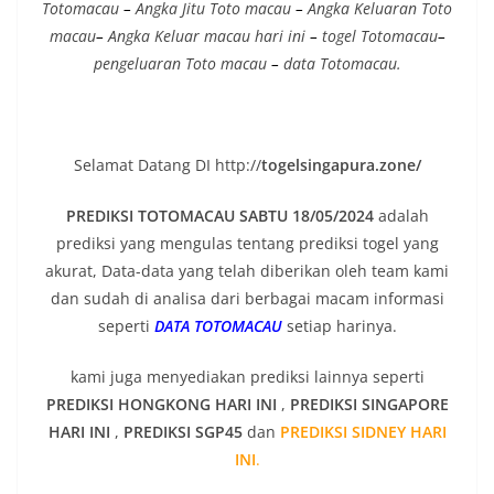
Totomacau
–
Angka Jitu Toto macau
–
Angka Keluaran Toto
macau
–
Angka Keluar macau hari ini
–
togel Totomacau
–
pengeluaran Toto macau
–
data Totomacau.
Selamat Datang DI http://
togelsingapura.zone/
PREDIKSI TOTOMACAU SABTU 18/05/2024
adalah
prediksi yang mengulas tentang prediksi togel yang
akurat, Data-data yang telah diberikan oleh team kami
dan sudah di analisa dari berbagai macam informasi
seperti
DATA TOTOMACAU
setiap harinya.
kami juga menyediakan prediksi lainnya seperti
PREDIKSI HONGKONG HARI INI
,
PREDIKSI SINGAPORE
HARI INI
,
PREDIKSI SGP45
dan
PREDIKSI SIDNEY HARI
INI
.