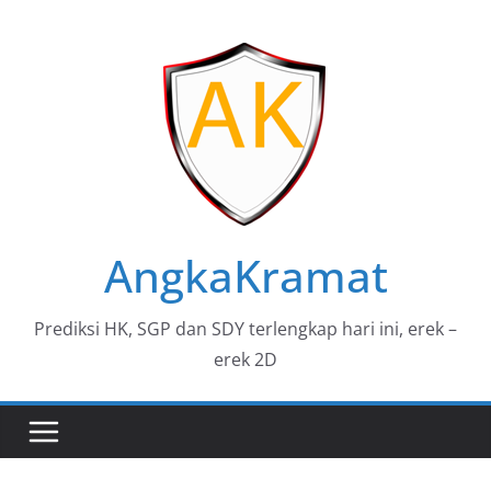
Skip
to
content
AngkaKramat
Prediksi HK, SGP dan SDY terlengkap hari ini, erek –
erek 2D