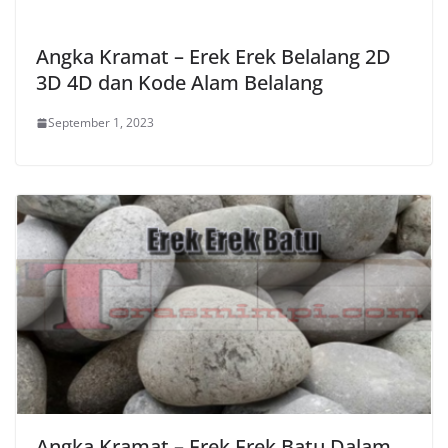
Angka Kramat – Erek Erek Belalang 2D
3D 4D dan Kode Alam Belalang
September 1, 2023
Angka Kramat – Erek Erek Batu Dalam