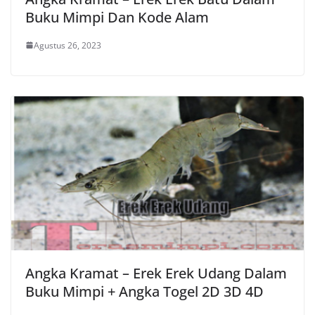
Buku Mimpi Dan Kode Alam
Agustus 26, 2023
Angka Kramat – Erek Erek Udang Dalam
Buku Mimpi + Angka Togel 2D 3D 4D