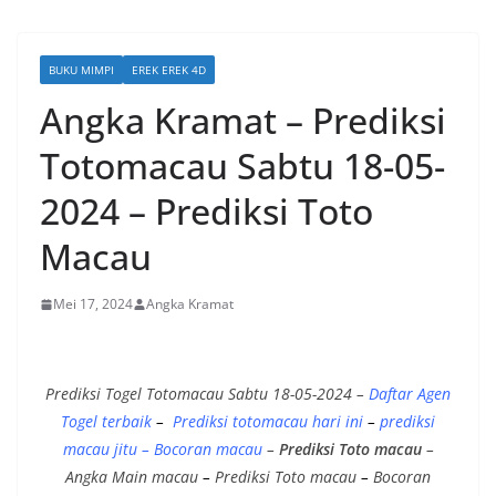
BUKU MIMPI
EREK EREK 4D
Angka Kramat – Prediksi
Totomacau Sabtu 18-05-
2024 – Prediksi Toto
Macau
Mei 17, 2024
Angka Kramat
Prediksi Togel Totomacau Sabtu 18-05-2024 –
Daftar Agen
Togel terbaik
–
Prediksi totomacau hari ini
–
prediksi
macau jitu – Bocoran macau
–
Prediksi Toto macau
–
Angka Main macau
–
Prediksi Toto macau
–
Bocoran