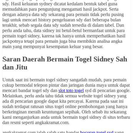
sdy. Hasil keluaran sydney dicatat kedalam bentuk tabel guna
memudahkan para pengunjung mengamati hasil jackpot. Serta
dengan adanya data sdy sekarang para pemain tidak perlu pusing
lagi untuk mencari history pengeluaran sdy dari beberapa bulan
terakhir, sebab segala data sdy sudah tersedia di dalam tabel. Dan
perlu anda tahu, data sidney ini betul-betul bermanfaat untuk para
pemain togel sidney, karena tak hanya untuk memperhatikan hasil
jackpotnya tetapi para pemain juga bisa membikin analisa angka
main yang mempunyai kesempatan keluar yang besar.
Saran Daerah Bermain Togel Sidney Sah
dan Jitu
Untuk saat ini bermain togel sidney sangatlah mudah, para pemain
cukup bermodal telepon pintar dan jaringan dunia maya untuk dapat
mencari bandar togel sdy dan
slot toto togel
syd di pencarian google.
Melainkan, perlu anda tahu tidak semua website togel sidney yang
ada di pencarian google dapat kita percayai. Karena pada saat ini
sudah terdapat ratusan situs togel online pembohongan yang hanya
berkeinginan meraih keuntungan sepihak. Oleh sebab itu sekarang
kami menganjurkan anda untuk bermain togel sidney di situs terbaru
dan resmi seperti angkakramat.com.
angkakramat.com ialah salah satu bandar
bocoran togel syd
yang