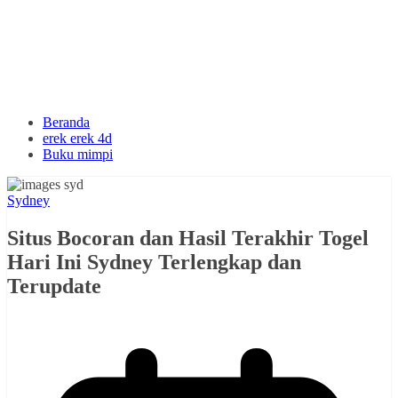
Beranda
erek erek 4d
Buku mimpi
Sydney
Situs Bocoran dan Hasil Terakhir Togel
Hari Ini Sydney Terlengkap dan
Terupdate