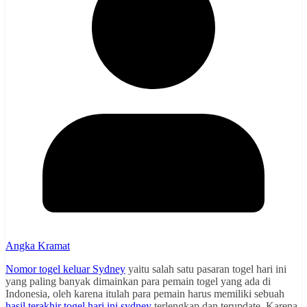
Angka Kramat
Nomor togel keluar Sydney
yaitu salah satu pasaran togel hari ini
yang paling banyak dimainkan para pemain togel yang ada di
Indonesia, oleh karena itulah para pemain harus memiliki sebuah
hasil terakhir togel hari ini sydney
terlengkap dan terupdate. Karena