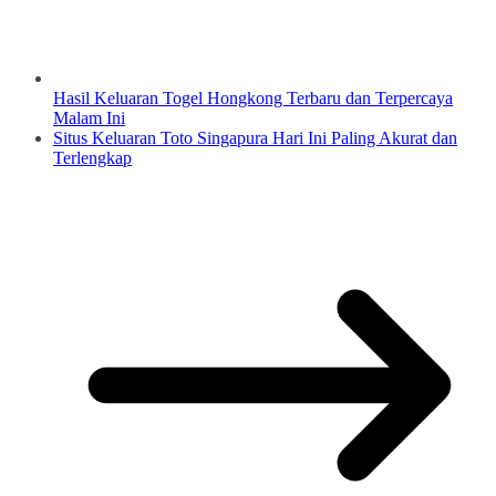
Hasil Keluaran Togel Hongkong Terbaru dan Terpercaya
Malam Ini
Situs Keluaran Toto Singapura Hari Ini Paling Akurat dan
Terlengkap