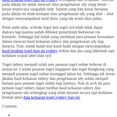
pada dikala ini untuk mencari situs pengeluaran sdy yang benar –
benar terpercaya sangatlah sulit. Seperti yang kita kenal bersama
pada dikala ini telah terdapat situs pengeluaran sdy yang abal – abal
dengan menyampaikan hasil draw yang tak resmi alias palsu.
Perlu anda tahu, website legal dari togel syd telah tidak dapat
diakses lagi karena sudah diblokir pemerintah Indonesai via
kominfo. Sehingga hal inilah yang membuat para pemain kesusahan
dalam mencari hasil keluaran sidney dan pengeluaran sdy tiap
harinya. Nah, untuk itulah kini kami hadir dengan menyampaikan
hasil terakhir togel hari ini sydney
terkini dan jitu yang dibentuk rapi
kedalam wujud tabel data syd.
Togel sidney menjadi salah satu pasaran togel online terbesar di
urutan ke 3 selain pasaran togel singapore dan togel hongkong yang
menjadi pasaran togel online terunggul tahun ini. Sehingga tak heran
jikalau hasil keluaran sidney dan pengeluaran sdy selalu menjadi
buruan para pemain togel online tiap harinya. Nah di web ini para
pemain togel sidney dapat melihat hasil keluaran sidney dan
pengeluaran sdy terlengkap yang telah disusun secara rapi kedalam
bentuk tabel
data keluaran togel sydney hari ini
.
Contents