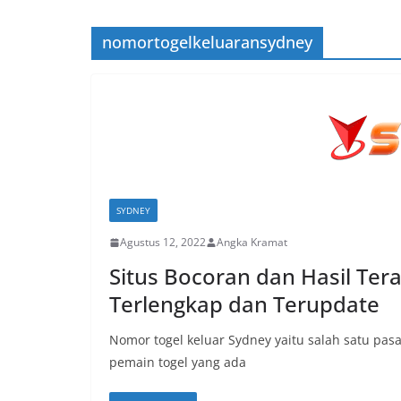
nomortogelkeluaransydney
SYDNEY
Agustus 12, 2022
Angka Kramat
Situs Bocoran dan Hasil Tera
Terlengkap dan Terupdate
Nomor togel keluar Sydney yaitu salah satu pasa
pemain togel yang ada