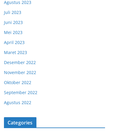
Agustus 2023
Juli 2023
Juni 2023
Mei 2023
April 2023
Maret 2023
Desember 2022
November 2022
Oktober 2022
September 2022
Agustus 2022
Categories