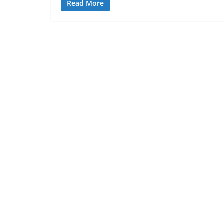
Read More