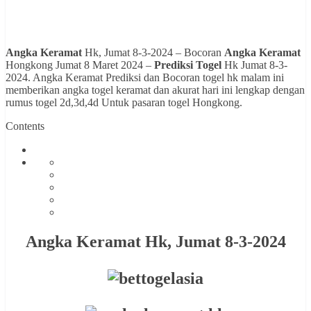
Angka Keramat
Hk, Jumat 8-3-2024 – Bocoran
Angka Keramat
Hongkong Jumat 8 Maret 2024 –
Prediksi Togel
Hk Jumat 8-3-
2024. Angka Keramat Prediksi dan Bocoran togel hk malam ini
memberikan angka togel keramat dan akurat hari ini lengkap dengan
rumus togel 2d,3d,4d Untuk pasaran togel Hongkong.
Contents
Angka Keramat Hk, Jumat 8-3-2024