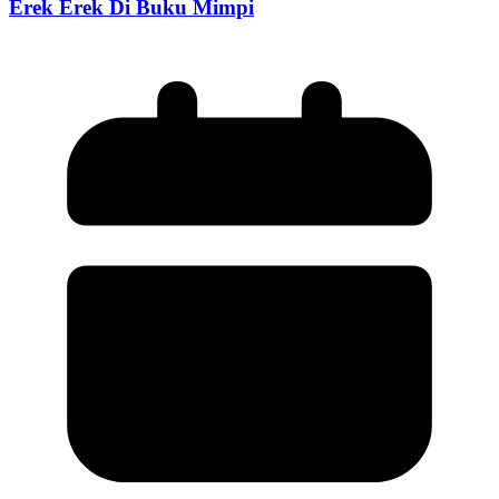
Erek Erek Di Buku Mimpi