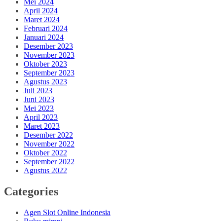
Mei 2024
April 2024
Maret 2024
Februari 2024
Januari 2024
Desember 2023
November 2023
Oktober 2023
September 2023
Agustus 2023
Juli 2023
Juni 2023
Mei 2023
April 2023
Maret 2023
Desember 2022
November 2022
Oktober 2022
September 2022
Agustus 2022
Categories
Agen Slot Online Indonesia