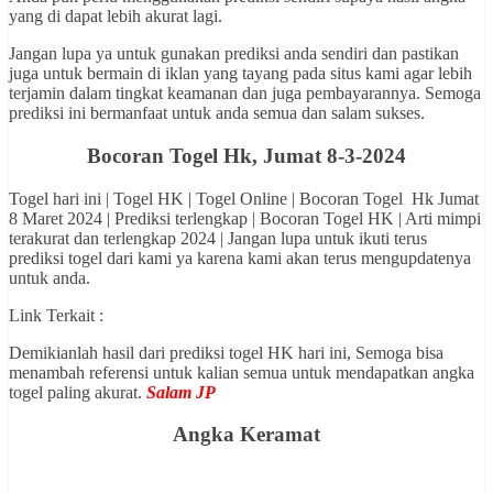
yang di dapat lebih akurat lagi.
Jangan lupa ya untuk gunakan prediksi anda sendiri dan pastikan
juga untuk bermain di iklan yang tayang pada situs kami agar lebih
terjamin dalam tingkat keamanan dan juga pembayarannya. Semoga
prediksi ini bermanfaat untuk anda semua dan salam sukses.
Bocoran Togel Hk, Jumat 8-3-2024
Togel hari ini | Togel HK | Togel Online | Bocoran Togel Hk Jumat
8 Maret 2024 | Prediksi terlengkap | Bocoran Togel HK | Arti mimpi
terakurat dan terlengkap 2024 | Jangan lupa untuk ikuti terus
prediksi togel dari kami ya karena kami akan terus mengupdatenya
untuk anda.
Link Terkait :
Demikianlah hasil dari prediksi togel HK hari ini, Semoga bisa
menambah referensi untuk kalian semua untuk mendapatkan angka
togel paling akurat.
Salam JP
Angka Keramat