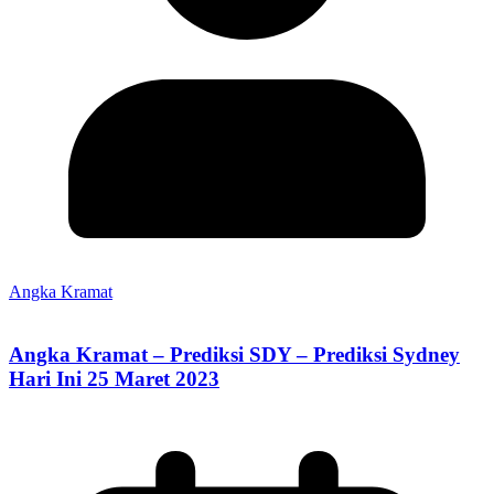
Angka Kramat
Angka Kramat – Prediksi SDY – Prediksi Sydney
Hari Ini 25 Maret 2023