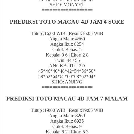
SHIO: MONYET
===================
PREDIKSI TOTO MACAU 4D JAM 4 SORE
Tutup :16:00 WIB | Result:16:05 WIB
Angka Main: 4560
Angka Ikut: 8254
Colok Bebas: 5
Kepala: 0 6 | Ekor: 2 8
Twin: 44 / 55
ANGKA JITU 2D
45*46*40*48*42*54*56*50*
58*52*64*65*60*68*62*04*
SHIO: ANJING
===================
PREDIKSI TOTO MACAU 4D JAM 7 MALAM
Tutup :19:00 WIB | Result:19:05 WIB
Angka Main: 8269
Angka Ikut: 6935
Colok Bebas: 9
Kepala: 8 2 | Ekor: 5 3