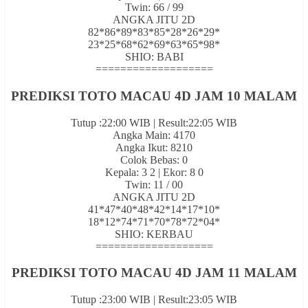
Twin: 66 / 99
ANGKA JITU 2D
82*86*89*83*85*28*26*29*
23*25*68*62*69*63*65*98*
SHIO: BABI
===================
PREDIKSI TOTO MACAU 4D JAM 10 MALAM
Tutup :22:00 WIB | Result:22:05 WIB
Angka Main: 4170
Angka Ikut: 8210
Colok Bebas: 0
Kepala: 3 2 | Ekor: 8 0
Twin: 11 / 00
ANGKA JITU 2D
41*47*40*48*42*14*17*10*
18*12*74*71*70*78*72*04*
SHIO: KERBAU
===================
PREDIKSI TOTO MACAU 4D JAM 11 MALAM
Tutup :23:00 WIB | Result:23:05 WIB