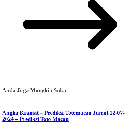
Anda Juga Mungkin Suka
Angka Kramat – Prediksi Totomacau Jumat 12-07-
2024 – Prediksi Toto Macau