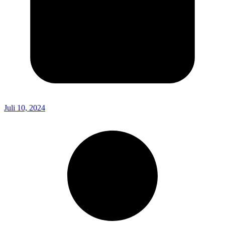
Juli 10, 2024