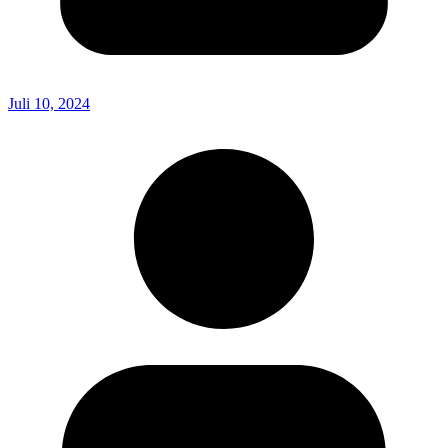
Juli 10, 2024