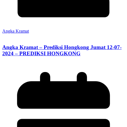
Angka Kramat
Angka Kramat – Prediksi Hongkong Jumat 12-07-
2024 – PREDIKSI HONGKONG