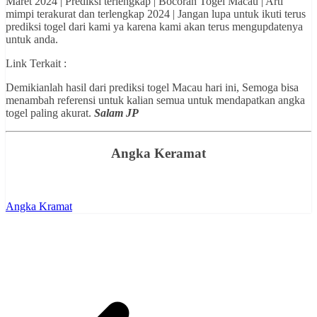
Maret 2024 | Prediksi terlengkap | Bocoran Togel Macau | Arti
mimpi terakurat dan terlengkap 2024 | Jangan lupa untuk ikuti terus
prediksi togel dari kami ya karena kami akan terus mengupdatenya
untuk anda.
Link Terkait :
Demikianlah hasil dari prediksi togel Macau hari ini, Semoga bisa
menambah referensi untuk kalian semua untuk mendapatkan angka
togel paling akurat.
Salam JP
Angka Keramat
Angka Kramat