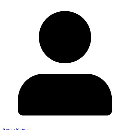
Angka Kramat