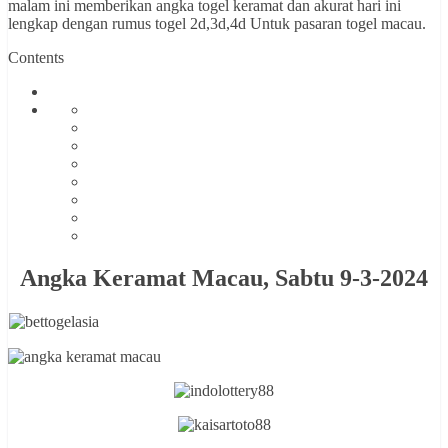
malam ini memberikan angka togel keramat dan akurat hari ini
lengkap dengan rumus togel 2d,3d,4d Untuk pasaran togel macau.
Contents
Angka Keramat Macau, Sabtu 9-3-2024