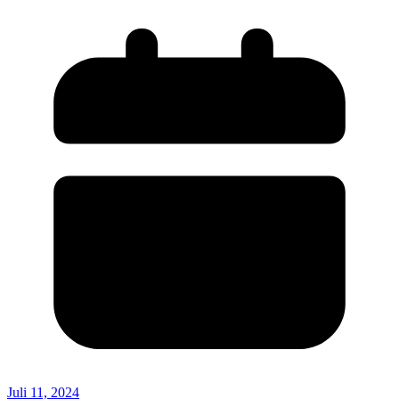
Juli 11, 2024