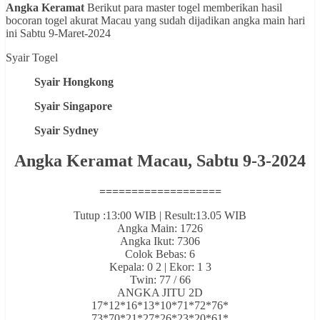
Angka Keramat
Berikut para master togel memberikan hasil
bocoran togel akurat Macau yang sudah dijadikan angka main hari
ini Sabtu 9-Maret-2024
Syair Togel
Syair Hongkong
Syair Singapore
Syair Sydney
Angka Keramat Macau, Sabtu 9-3-2024
===================
Tutup :13:00 WIB | Result:13.05 WIB
Angka Main: 1726
Angka Ikut: 7306
Colok Bebas: 6
Kepala: 0 2 | Ekor: 1 3
Twin: 77 / 66
ANGKA JITU 2D
17*12*16*13*10*71*72*76*
73*70*21*27*26*23*20*61*