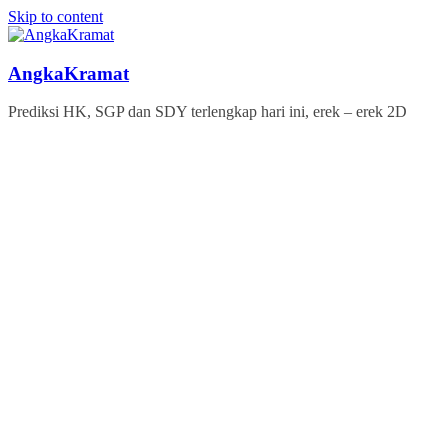
Skip to content
AngkaKramat
Prediksi HK, SGP dan SDY terlengkap hari ini, erek – erek 2D