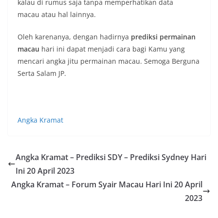
kalau di rumus saja tanpa memperhatikan data
macau atau hal lainnya.
Oleh karenanya, dengan hadirnya
prediksi permainan
macau
hari ini dapat menjadi cara bagi Kamu yang
mencari angka jitu permainan macau. Semoga Berguna
Serta Salam JP.
Angka Kramat
Angka Kramat – Prediksi SDY – Prediksi Sydney Hari
Ini 20 April 2023
Angka Kramat – Forum Syair Macau Hari Ini 20 April
2023