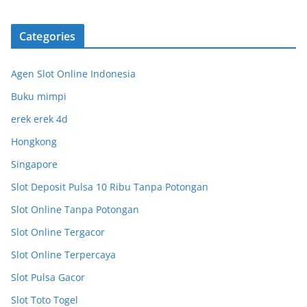
Categories
Agen Slot Online Indonesia
Buku mimpi
erek erek 4d
Hongkong
Singapore
Slot Deposit Pulsa 10 Ribu Tanpa Potongan
Slot Online Tanpa Potongan
Slot Online Tergacor
Slot Online Terpercaya
Slot Pulsa Gacor
Slot Toto Togel