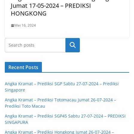
Jumat 17-05-2024 – PREDIKSI
HONGKONG
Mei 16, 2024
Cari
Recent Posts
Angka Kramat – Prediksi SGP Sabtu 27-07-2024 – Prediksi
Singapore
Angka Kramat – Prediksi Totomacau Jumat 26-07-2024 –
Prediksi Toto Macau
Angka Kramat – Prediksi SGP45 Sabtu 27-07-2024 – PREDIKSI
SINGAPURA
Angka Kramat – Prediksi Hongkong Jumat 26-07-2024 –