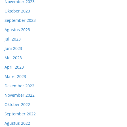
November 2023
Oktober 2023
September 2023
Agustus 2023
Juli 2023
Juni 2023
Mei 2023
April 2023
Maret 2023
Desember 2022
November 2022
Oktober 2022
September 2022
Agustus 2022