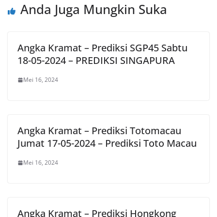
Anda Juga Mungkin Suka
Angka Kramat – Prediksi SGP45 Sabtu
18-05-2024 – PREDIKSI SINGAPURA
Mei 16, 2024
Angka Kramat – Prediksi Totomacau
Jumat 17-05-2024 – Prediksi Toto Macau
Mei 16, 2024
Angka Kramat – Prediksi Hongkong