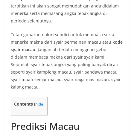
terbitkan ini akan sangat memudahkan anda didalam
menerka serta memasang angka tebak angka di
periode selanjutnya.
Tetap gunakan naluri sendiri untuk membaca serta
menerka makna dari syair permainan macau atau
kode
syair macau.
Janganlah terlalu menggebu-gebu
didalam membaca makna dari syair syair kami.
Sejumlah syair tebak angka yang paling banyak dicari
seperti syair kampleng macau, syair pandawa macau,
syair mbah semar macau, syair naga mas macau, syair
kalong macau.
Contents
[
hide
]
Prediksi Macau