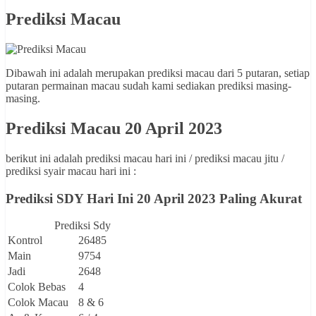
Prediksi Macau
Dibawah ini adalah merupakan prediksi macau dari 5 putaran, setiap
putaran permainan macau sudah kami sediakan prediksi masing-
masing.
Prediksi Macau 20 April 2023
berikut ini adalah prediksi macau hari ini / prediksi macau jitu /
prediksi syair macau hari ini :
Prediksi SDY Hari Ini 20 April
2023 Paling Akurat
Prediksi Sdy
Kontrol
26485
Main
9754
Jadi
2648
Colok Bebas
4
Colok Macau
8 & 6