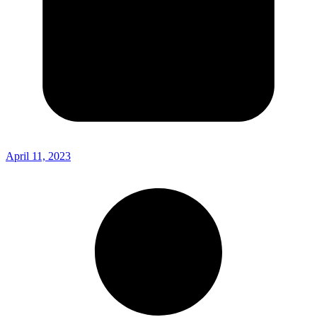
April 11, 2023