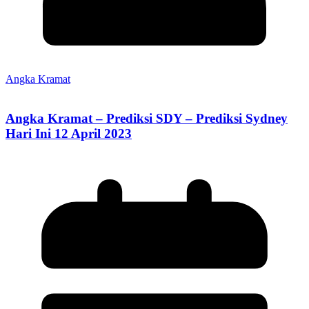
Angka Kramat
Angka Kramat – Prediksi SDY – Prediksi Sydney
Hari Ini 12 April 2023