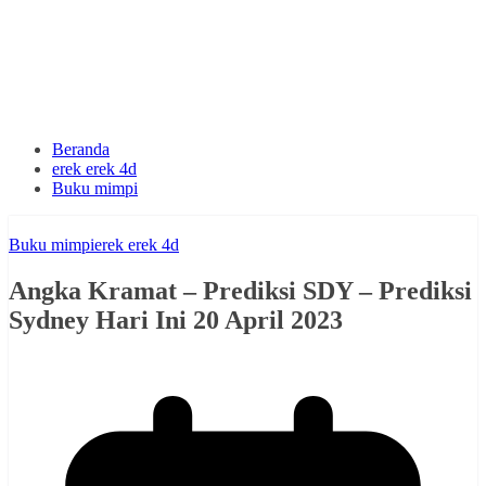
Beranda
erek erek 4d
Buku mimpi
Buku mimpi
erek erek 4d
Angka Kramat – Prediksi SDY – Prediksi
Sydney Hari Ini 20 April 2023