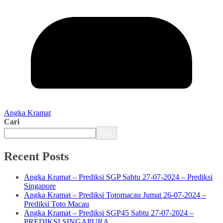
Angka Kramat
Cari
Cari
Recent Posts
Angka Kramat – Prediksi SGP Sabtu 27-07-2024 – Prediksi
Singapore
Angka Kramat – Prediksi Totomacau Jumat 26-07-2024 –
Prediksi Toto Macau
Angka Kramat – Prediksi SGP45 Sabtu 27-07-2024 –
PREDIKSI SINGAPURA