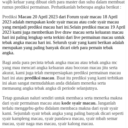
wajib keluar yang dibuat oleh para master dan suhu dalam membuat
rumus prediksi permainan. Perhatikanlah beberapa angka berikut :
Prediksi
Macau
20 April 2023 dari Forum syair macau 18 April
2023 adalah merupakan kode syair macau atau code syair macau
yang menjadi prediksi macau hari ini.Selain prediksi macau 19 April
2023 kami juga memberikan live draw macau serta keluaran macau
hari ini paling lengkap serta terkini dari live permainan macau untuk
tebak angka macau hari ini. Seluruh syair yang kami berikan adalah
merupakan yang paling banyak dicari oleh para pemain tebak
angka.
Bagi anda para pecinta tebak angka macau atau tebak angka mc
yang mau mencari angka keluaran atau bocoran macau jitu serta
akurat, kami juga telah mempersiapkan prediksi permainan macau
hari ini atau
prediksi macau
. Buat itu prediksi
yang kami terbitkan
ini akan sangat memudahkan anda didalam menerka serta
memasang angka tebak angka di periode selanjutnya.
Tetap gunakan naluri sendiri untuk membaca serta menerka makna
dari syair permainan macau atau
kode syair macau.
Janganlah
terlalu menggebu-gebu didalam membaca makna dari syair syair
kami. Sejumlah syair tebak angka yang paling banyak dicari seperti
syair kampleng macau, syair pandawa macau, syair mbah semar
macau, syair naga mas macau, syair kalong macau.