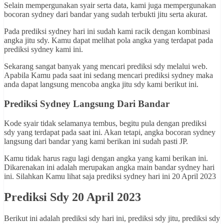
Selain mempergunakan syair serta data, kami juga mempergunakan
bocoran sydney dari bandar yang sudah terbukti jitu serta akurat.
Pada prediksi sydney hari ini sudah kami racik dengan kombinasi
angka jitu sdy. Kamu dapat melihat pola angka yang terdapat pada
prediksi sydney kami ini.
Sekarang sangat banyak yang mencari prediksi sdy melalui web.
Apabila Kamu pada saat ini sedang mencari prediksi sydney maka
anda dapat langsung mencoba angka jitu sdy kami berikut ini.
Prediksi Sydney Langsung Dari Bandar
Kode syair tidak selamanya tembus, begitu pula dengan prediksi
sdy yang terdapat pada saat ini. Akan tetapi, angka bocoran sydney
langsung dari bandar yang kami berikan ini sudah pasti JP.
Kamu tidak harus ragu lagi dengan angka yang kami berikan ini.
Dikarenakan ini adalah merupakan angka main bandar sydney hari
ini. Silahkan Kamu lihat saja prediksi sydney hari ini 20 April 2023
Prediksi Sdy 20 April 2023
Berikut ini adalah prediksi sdy hari ini, prediksi sdy jitu, prediksi sdy