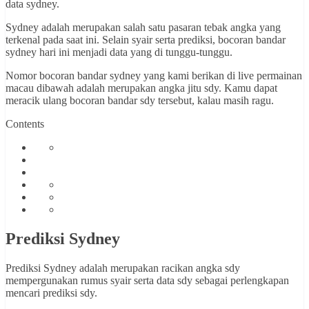
data sydney.
Sydney adalah merupakan salah satu pasaran tebak angka yang
terkenal pada saat ini. Selain syair serta prediksi, bocoran bandar
sydney hari ini menjadi data yang di tunggu-tunggu.
Nomor bocoran bandar sydney yang kami berikan di live permainan
macau dibawah adalah merupakan angka jitu sdy. Kamu dapat
meracik ulang bocoran bandar sdy tersebut, kalau masih ragu.
Contents
Prediksi Sydney
Prediksi Sydney adalah merupakan racikan angka sdy
mempergunakan rumus syair serta data sdy sebagai perlengkapan
mencari prediksi sdy.