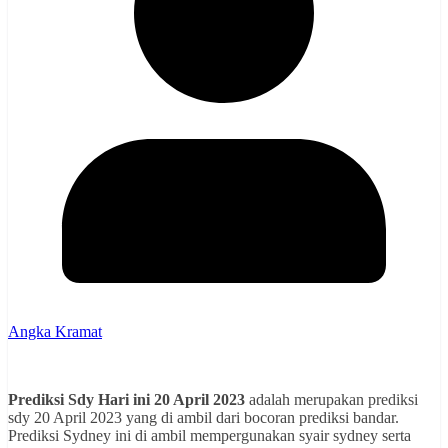
Angka Kramat
Prediksi Sdy Hari ini 20 April 2023
adalah merupakan prediksi
sdy 20 April 2023 yang di ambil dari bocoran prediksi bandar.
Prediksi Sydney ini di ambil mempergunakan syair sydney serta