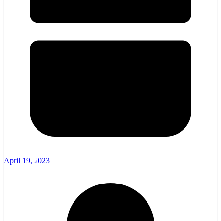
April 19, 2023