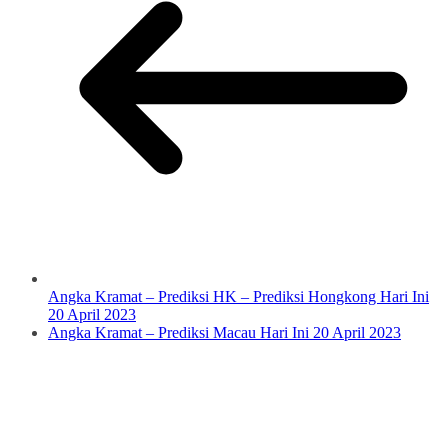
Angka Kramat – Prediksi HK – Prediksi Hongkong Hari Ini
20 April 2023
Angka Kramat – Prediksi Macau Hari Ini 20 April 2023