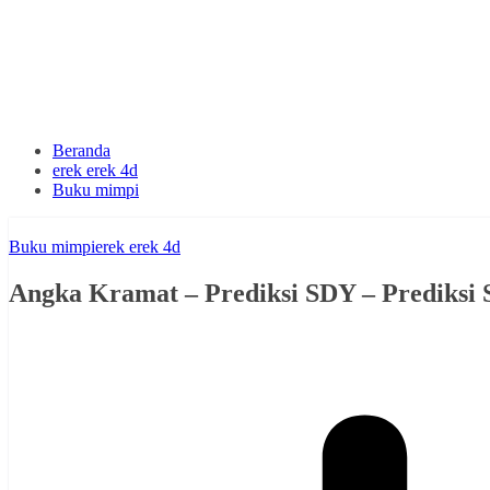
Beranda
erek erek 4d
Buku mimpi
Buku mimpi
erek erek 4d
Angka Kramat – Prediksi SDY – Prediksi 