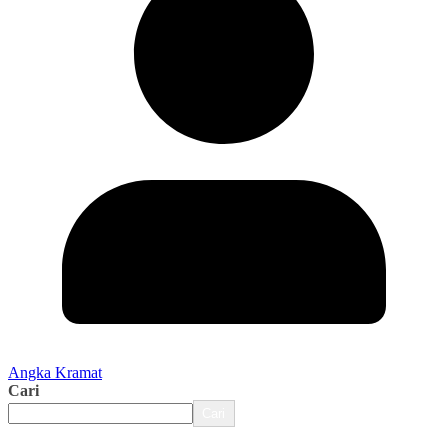
Angka Kramat
Cari
Cari