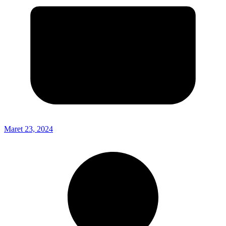
Maret 23, 2024