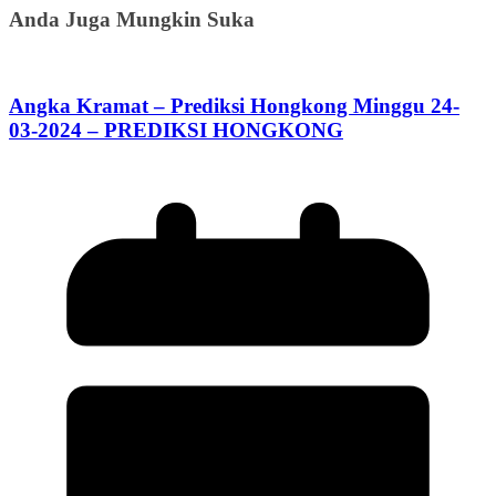
Anda Juga Mungkin Suka
Angka Kramat – Prediksi Hongkong Minggu 24-
03-2024 – PREDIKSI HONGKONG