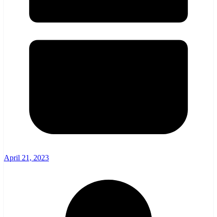
April 21, 2023