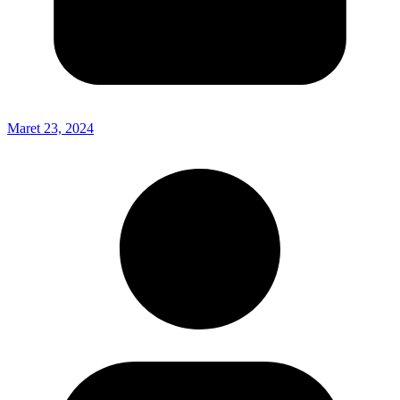
Maret 23, 2024