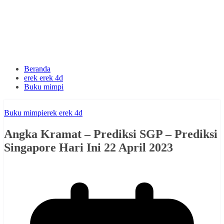
Beranda
erek erek 4d
Buku mimpi
Buku mimpi
erek erek 4d
Angka Kramat – Prediksi SGP – Prediksi
Singapore Hari Ini 22 April 2023