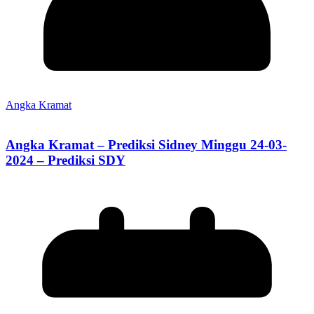
Angka Kramat
Angka Kramat – Prediksi Sidney Minggu 24-03-
2024 – Prediksi SDY