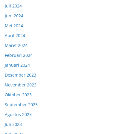
Juli 2024
Juni 2024
Mei 2024
April 2024
Maret 2024
Februari 2024
Januari 2024
Desember 2023
November 2023
Oktober 2023
September 2023
Agustus 2023
Juli 2023