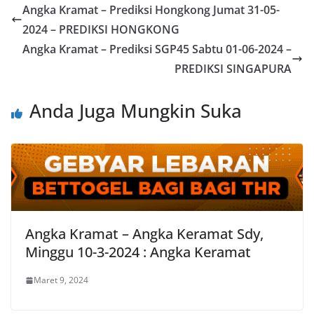
Angka Kramat – Prediksi Hongkong Jumat 31-05-
2024 – PREDIKSI HONGKONG
Angka Kramat – Prediksi SGP45 Sabtu 01-06-2024 –
PREDIKSI SINGAPURA
Anda Juga Mungkin Suka
Angka Kramat – Angka Keramat Sdy,
Minggu 10-3-2024 : Angka Keramat
Maret 9, 2024