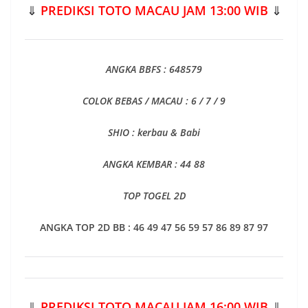
⇓
PREDIKSI TOTO MACAU JAM 13:00 WIB
⇓
ANGKA BBFS : 648579
COLOK BEBAS / MACAU : 6 / 7 / 9
SHIO : kerbau & Babi
ANGKA KEMBAR : 44 88
TOP TOGEL 2D
ANGKA TOP 2D BB : 46 49 47 56 59 57 86 89 87 97
⇓
PREDIKSI TOTO MACAU JAM 16:00 WIB
⇓