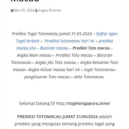
Mei 30, 2024
Angka Kramat
Prediksi Togel Totomacau Jumat 31-05-2024 –
Daftar Agen
Togel terbaik
–
Prediksi totomacau hari ini
–
prediksi
macau jitu – Bocoran macau
–
Prediksi Toto macau
–
Angka Main macau
–
Prediksi Toto macau
–
Bocoran
Totomacau
–
Angka Jitu Toto macau
–
Angka Keluaran Toto
macau
–
Angka Keluar macau hari ini
–
togel Totomacau
–
pengeluaran Toto macau
–
data Totomacau.
Selamat Datang DI http://
togelsingapura.zone/
PREDIKSI TOTOMACAU JUMAT 31/05/2024
adalah
prediksi yang mengulas tentang prediksi togel yang