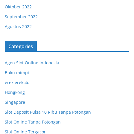
Oktober 2022
September 2022
Agustus 2022
Categories
Agen Slot Online Indonesia
Buku mimpi
erek erek 4d
Hongkong
Singapore
Slot Deposit Pulsa 10 Ribu Tanpa Potongan
Slot Online Tanpa Potongan
Slot Online Tergacor