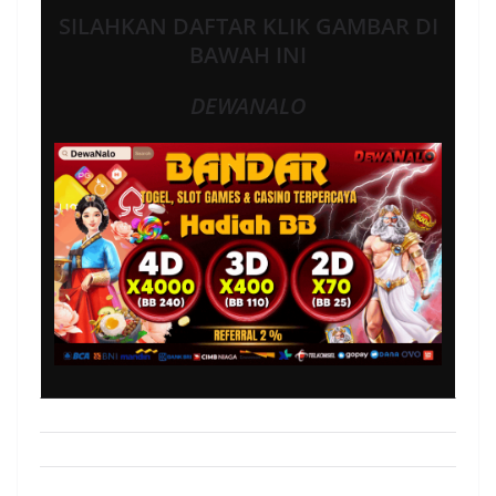
SILAHKAN DAFTAR KLIK GAMBAR DI
BAWAH INI
DEWANALO