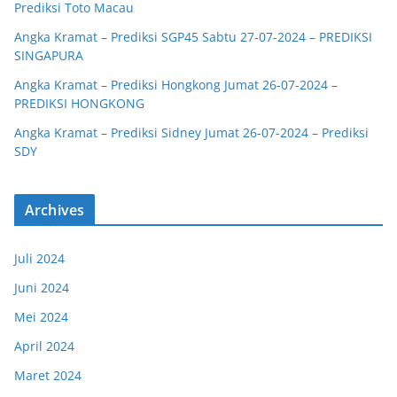
Prediksi Toto Macau
Angka Kramat – Prediksi SGP45 Sabtu 27-07-2024 – PREDIKSI
SINGAPURA
Angka Kramat – Prediksi Hongkong Jumat 26-07-2024 –
PREDIKSI HONGKONG
Angka Kramat – Prediksi Sidney Jumat 26-07-2024 – Prediksi
SDY
Archives
Juli 2024
Juni 2024
Mei 2024
April 2024
Maret 2024