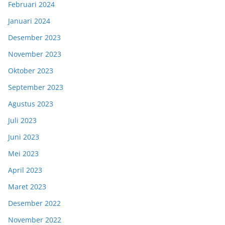
Februari 2024
Januari 2024
Desember 2023
November 2023
Oktober 2023
September 2023
Agustus 2023
Juli 2023
Juni 2023
Mei 2023
April 2023
Maret 2023
Desember 2022
November 2022