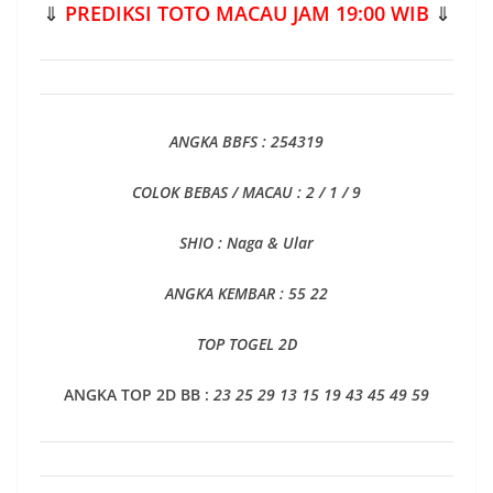
⇓
PREDIKSI TOTO MACAU JAM 19:00 WIB
⇓
ANGKA BBFS : 254319
COLOK BEBAS / MACAU : 2 / 1 / 9
SHIO : Naga & Ular
ANGKA KEMBAR : 55 22
TOP TOGEL 2D
ANGKA TOP 2D BB :
23 25 29 13 15 19 43 45 49 59