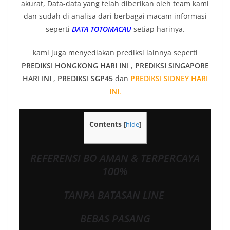
akurat, Data-data yang telah diberikan oleh team kami
dan sudah di analisa dari berbagai macam informasi
seperti
DATA TOTOMACAU
setiap harinya.
kami juga menyediakan prediksi lainnya seperti
PREDIKSI HONGKONG HARI INI
,
PREDIKSI SINGAPORE
HARI INI
,
PREDIKSI SGP45
dan
PREDIKSI SIDNEY HARI
INI
.
Contents
[
hide
]
REFERENSI BO AMAN & TERPERCAYA
100%
TANPA BATASAN LINE
BEBAS PASANG