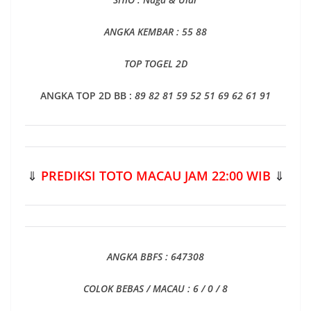
ANGKA KEMBAR : 55 88
TOP TOGEL 2D
ANGKA TOP 2D BB :
89 82 81 59 52 51 69 62 61 91
⇓
PREDIKSI TOTO MACAU JAM 22:00 WIB
⇓
ANGKA BBFS : 647308
COLOK BEBAS / MACAU : 6 / 0 / 8