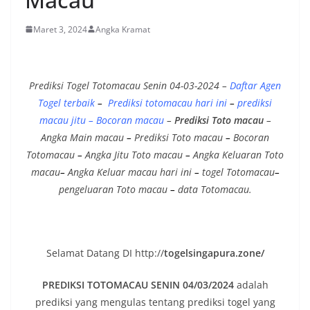
Maret 3, 2024
Angka Kramat
Prediksi Togel Totomacau Senin 04-03-2024 –
Daftar Agen
Togel terbaik
–
Prediksi totomacau hari ini
–
prediksi
macau jitu – Bocoran macau
–
Prediksi Toto macau
–
Angka Main macau
–
Prediksi Toto macau
–
Bocoran
Totomacau
–
Angka Jitu Toto macau
–
Angka Keluaran Toto
macau
–
Angka Keluar macau hari ini
–
togel Totomacau
–
pengeluaran Toto macau
–
data Totomacau.
Selamat Datang DI http://
togelsingapura.zone/
PREDIKSI TOTOMACAU SENIN 04/03/2024
adalah
prediksi yang mengulas tentang prediksi togel yang