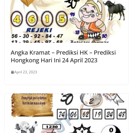
Angka Kramat – Prediksi HK – Prediksi
Hongkong Hari Ini 24 April 2023
April 23, 2023