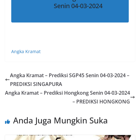
Senin 04-03-2024
Angka Kramat
Angka Kramat – Prediksi SGP45 Senin 04-03-2024 –
PREDIKSI SINGAPURA
Angka Kramat – Prediksi Hongkong Senin 04-03-2024
– PREDIKSI HONGKONG
Anda Juga Mungkin Suka