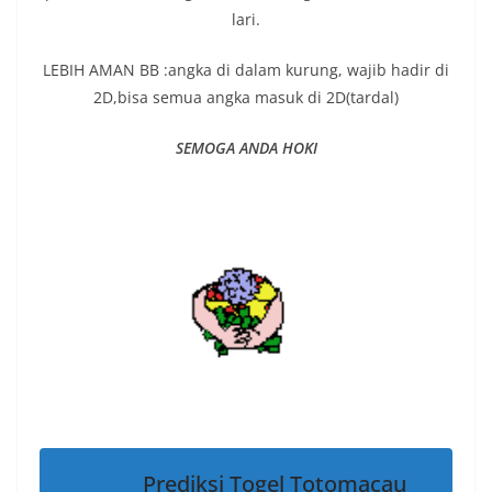
lari.
LEBIH AMAN BB :angka di dalam kurung, wajib hadir di
2D,bisa semua angka masuk di 2D(tardal)
SEMOGA ANDA HOKI
Prediksi Togel Totomacau