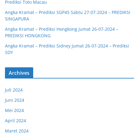
Prediksi Toto Macau
Angka Kramat – Prediksi SGP45 Sabtu 27-07-2024 – PREDIKSI
SINGAPURA
Angka Kramat – Prediksi Hongkong Jumat 26-07-2024 –
PREDIKSI HONGKONG
Angka Kramat – Prediksi Sidney Jumat 26-07-2024 – Prediksi
SDY
Archives
Juli 2024
Juni 2024
Mei 2024
April 2024
Maret 2024