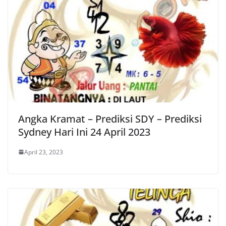
Angka Kramat – Prediksi SDY – Prediksi
Sydney Hari Ini 24 April 2023
April 23, 2023